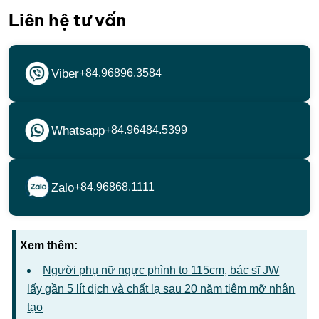
Liên hệ tư vấn
Viber
+84.96896.3584
Whatsapp
+84.96484.5399
Zalo
+84.96868.1111
Xem thêm:
Người phụ nữ ngực phình to 115cm, bác sĩ JW
lấy gần 5 lít dịch và chất lạ sau 20 năm tiêm mỡ nhân
tạo