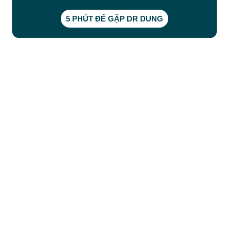
5 PHÚT ĐỂ GẶP DR DUNG
CÔNG TY TNHH BỆNH VIỆN JW HÀN QUỐC
50 Tôn Thất Tùng, Phường Bến Thành, TP.HCM
0968681111
-
0964845399
-
0936105764
cskh.benhvienjw@gmail.com
MST: 3602494834 do sở kế hoạch và đầu tư
TP.HCM cấp ngày 10/05/2011
DỊCH VỤ NỔI BẬT
➤
Phẫu thuật thẩm mỹ