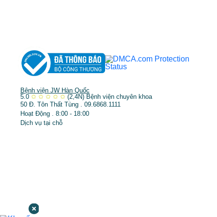
➤
Răng hàm mặt
➤
Trẻ hóa & điều trị da
Bệnh viện JW Hàn Quốc
5.0
✩
✩
✩
✩
✩
(2,4N)
Bệnh viện chuyên khoa
50 Đ. Tôn Thất Tùng . 09.6868.1111
Hoạt Động . 8:00 - 18:00
Dịch vụ tại chỗ