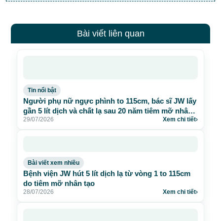
Bài viết liên quan
Tin nổi bật
Người phụ nữ ngực phình to 115cm, bác sĩ JW lấy
gần 5 lít dịch và chất lạ sau 20 năm tiêm mỡ nhân
29/07/2026
Xem chi tiết
›
tạo
Bài viết xem nhiều
Bệnh viện JW hút 5 lít dịch lạ từ vòng 1 to 115cm
do tiêm mỡ nhân tạo
28/07/2026
Xem chi tiết
›