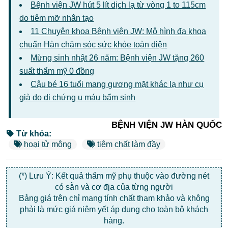
Bệnh viện JW hút 5 lít dịch lạ từ vòng 1 to 115cm
do tiêm mỡ nhân tạo
11 Chuyên khoa Bệnh viện JW: Mô hình đa khoa
chuẩn Hàn chăm sóc sức khỏe toàn diện
Mừng sinh nhật 26 năm: Bệnh viện JW tặng 260
suất thẩm mỹ 0 đồng
Cậu bé 16 tuổi mang gương mặt khác lạ như cụ
già do di chứng u máu bẩm sinh
BỆNH VIỆN JW HÀN QUỐC
Từ khóa:
hoại tử mông
tiêm chất làm đầy
(*) Lưu Ý: Kết quả thẩm mỹ phụ thuộc vào đường nét
có sẵn và cơ địa của từng người
Bảng giá trên chỉ mang tính chất tham khảo và không
phải là mức giá niêm yết áp dụng cho toàn bộ khách
hàng.