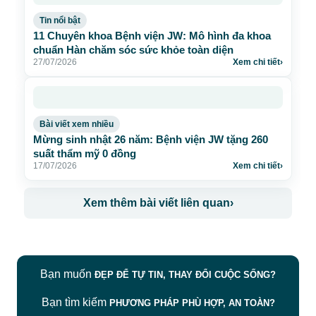
Tin nổi bật
11 Chuyên khoa Bệnh viện JW: Mô hình đa khoa
chuẩn Hàn chăm sóc sức khỏe toàn diện
27/07/2026
Xem chi tiết
›
Bài viết xem nhiều
Mừng sinh nhật 26 năm: Bệnh viện JW tặng 260
suất thẩm mỹ 0 đồng
17/07/2026
Xem chi tiết
›
Xem thêm bài viết liên quan
›
Bạn muốn
ĐẸP ĐỂ TỰ TIN, THAY ĐỔI CUỘC SỐNG?
Bạn tìm kiếm
PHƯƠNG PHÁP PHÙ HỢP, AN TOÀN?