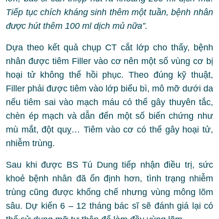
Tiếp tục chích kháng sinh thêm một tuần, bệnh nhân
được hút thêm 100 ml dịch mủ nữa”.
Dựa theo kết quả chụp CT cắt lớp cho thấy, bệnh
nhân được tiêm Filler vào cơ nên một số vùng cơ bị
hoại tử không thể hồi phục. Theo đúng kỹ thuật,
Filler phải được tiêm vào lớp biểu bì, mô mỡ dưới da
nếu tiêm sai vào mạch máu có thể gây thuyên tắc,
chèn ép mạch và dẫn đến một số biến chứng như
mù mắt, đột quỵ… Tiêm vào cơ có thể gây hoại tử,
nhiễm trùng.
Sau khi được BS Tú Dung tiếp nhận điều trị, sức
khoẻ bệnh nhân đã ổn định hơn, tình trạng nhiễm
trùng cũng được khống chế nhưng vùng mông lõm
sâu. Dự kiến 6 – 12 tháng bác sĩ sẽ đánh giá lại có