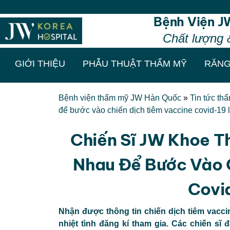
Thẩm mỹ chu
Bệnh Viện J
Chất lượng 
GIỚI THIỆU
PHẪU THUẬT THẨM MỸ
RĂNG
Bệnh viện thẩm mỹ JW Hàn Quốc
»
Tin tức th
để bước vào chiến dịch tiêm vaccine covid-19 
Chiến Sĩ JW Khoe T
Nhau Để Bước Vào 
Covi
Nhận được thông tin chiến dịch tiêm vacci
nhiệt tình đăng kí tham gia. Các chiến sĩ