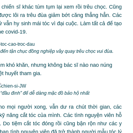
chiến sĩ khác túm tụm lại xem rồi trêu chọc. Cũng
ược lôi ra trêu đùa giảm bớt căng thẳng hẳn. Các
 vẫn hy sinh mái tóc vì đại cuộc. Làm tất cả để tạo
ine covid-19.
 đến tận chục đồng nghiệp vây quay trêu chọc vui đùa.
hiểm khó khăn, nhưng không bác sĩ nào nao núng
ệt huyết tham gia.
 “đầu đinh” để dễ dàng mặc đồ bảo hộ nhất
o mọi người xong, vẫn dư ra chút thời gian, các
 kỹ năng cắt tóc của mình. Các tình nguyện viên hỗ
i. Do tiệm cắt tóc đóng rồi cũng bận rộn như các y
 bạn tình nguyện viên đã trở thành
người mẫu tóc lý