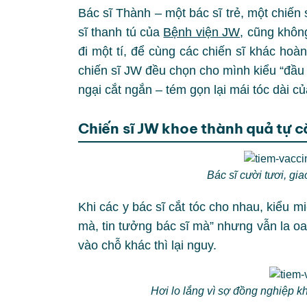
Bác sĩ Thành – một bác sĩ trẻ, một chiến s
sĩ thanh tú của
Bệnh viện JW
, cũng khôn
đi một tí, để cùng các chiến sĩ khác hoà
chiến sĩ JW đều chọn cho mình kiểu “đầu
ngại cắt ngắn – tém gọn lại mái tóc dài c
Chiến sĩ JW khoe thành quả tự 
Bác sĩ cười tươi, gi
Khi các y bác sĩ cắt tóc cho nhau, kiểu 
mà, tin tưởng bác sĩ mà” nhưng vẫn la oai
vào chỗ khác thì lại nguy.
Hơi lo lắng vì sợ đồng nghiệp khô