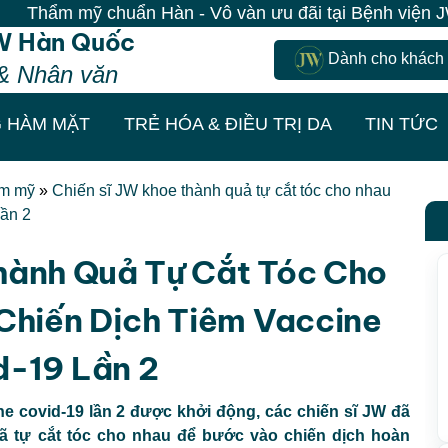
ẩn Hàn - Vô vàn ưu đãi tại Bệnh viện JW| 100% Khách đ
W Hàn Quốc
Dành cho khách
& Nhân văn
 HÀM MẶT
TRẺ HÓA & ĐIỀU TRỊ DA
TIN TỨC
ẩm mỹ
»
Chiến sĩ JW khoe thành quả tự cắt tóc cho nhau
lần 2
hành Quả Tự Cắt Tóc Cho
Chiến Dịch Tiêm Vaccine
d-19 Lần 2
ne covid-19 lần 2 được khởi động, các chiến sĩ JW đã
 đã tự cắt tóc cho nhau để bước vào chiến dịch hoàn