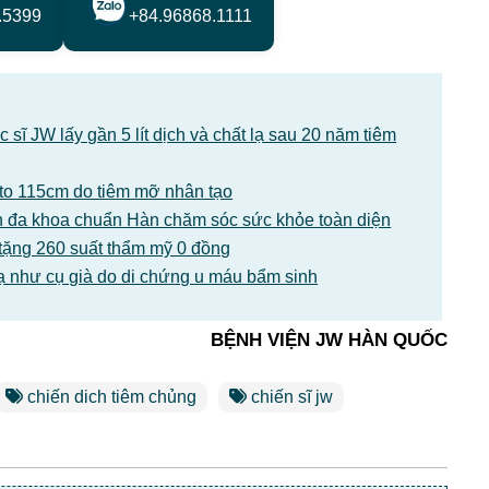
.5399
+84.96868.1111
sĩ JW lấy gần 5 lít dịch và chất lạ sau 20 năm tiêm
1 to 115cm do tiêm mỡ nhân tạo
 đa khoa chuẩn Hàn chăm sóc sức khỏe toàn diện
tặng 260 suất thẩm mỹ 0 đồng
ạ như cụ già do di chứng u máu bẩm sinh
BỆNH VIỆN JW HÀN QUỐC
chiến dich tiêm chủng
chiến sĩ jw