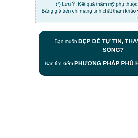
(*) Lưu Ý: Kết quả thẩm mỹ phụ thuộ
Bảng giá trên chỉ mang tính chất tham khảo
ĐẸP ĐỂ TỰ TIN, TH
Bạn muốn
SỐNG?
PHƯƠNG PHÁP PHÙ H
Bạn tìm kiếm
CÔNG TY TNHH BỆNH VIỆN JW HÀN
QUỐC
50 Tôn Thất Tùng, Phường Bến Thành,
TP.HCM