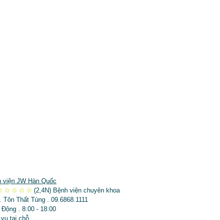
 viện JW Hàn Quốc
✩
✩
✩
✩
✩
(2,4N)
Bệnh viện chuyên khoa
. Tôn Thất Tùng . 09.6868.1111
 Động . 8:00 - 18:00
 vụ tại chỗ