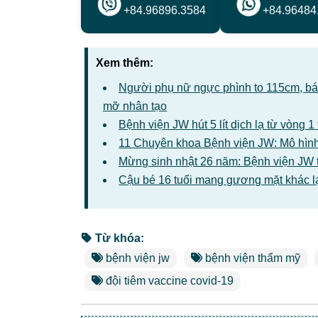
+84.96896.3584
+84.96484
Xem thêm:
Người phụ nữ ngực phình to 115cm, bác 
mỡ nhân tạo
Bệnh viện JW hút 5 lít dịch lạ từ vòng 
11 Chuyên khoa Bệnh viện JW: Mô hình
Mừng sinh nhật 26 năm: Bệnh viện JW 
Cậu bé 16 tuổi mang gương mặt khác l
Từ khóa:
bệnh viện jw
bệnh viện thẩm mỹ
đội tiêm vaccine covid-19