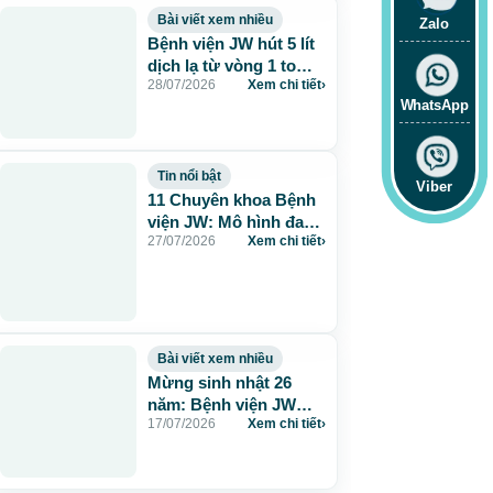
Bài viết xem nhiều
Zalo
Bệnh viện JW hút 5 lít
dịch lạ từ vòng 1 to
28/07/2026
Xem chi tiết
›
115cm do tiêm mỡ
WhatsApp
nhân tạo
Tin nổi bật
Viber
11 Chuyên khoa Bệnh
viện JW: Mô hình đa
27/07/2026
Xem chi tiết
›
khoa chuẩn Hàn chăm
sóc sức khỏe toàn
diện
Bài viết xem nhiều
Mừng sinh nhật 26
năm: Bệnh viện JW
17/07/2026
Xem chi tiết
›
tặng 260 suất thẩm mỹ
0 đồng