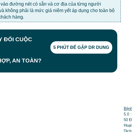
c vào đường nét có sẵn và cơ địa của từng người
 và không phải là mức giá niêm yết áp dụng cho toàn bộ
khách hàng.
AY ĐỔI CUỘC
5 PHÚT ĐỂ GẶP DR DUNG
ỢP, AN TOÀN?
DỊCH VỤ NỔI BẬT
Bệnh
5.0
➤
Phẫu thuật thẩm mỹ
50 Đ
Hoạt
➤
Răng hàm mặt
Dịch