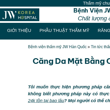
Thẩm mỹ chuẩn Hàn - Vô
Bệnh Viện J
Chất lượng 
GIỚI THIỆU
PHẪU THUẬT THẨM MỸ
RĂNG
Bệnh viện thẩm mỹ JW Hàn Quốc
»
Tin tức th
Căng Da Mặt Bằng C
Tôi muốn thực hiện phương pháp căng
không biết phương pháp này có thực
24k tồn tại bao lâu
? Mọi người có thể ch