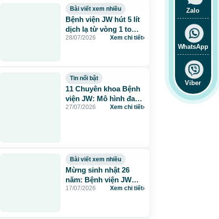
Bài viết xem nhiều
Zalo
Bệnh viện JW hút 5 lít
dịch lạ từ vòng 1 to
28/07/2026
Xem chi tiết
›
115cm do tiêm mỡ
WhatsApp
nhân tạo
Tin nổi bật
Viber
11 Chuyên khoa Bệnh
viện JW: Mô hình đa
27/07/2026
Xem chi tiết
›
khoa chuẩn Hàn chăm
sóc sức khỏe toàn
diện
Bài viết xem nhiều
Mừng sinh nhật 26
năm: Bệnh viện JW
17/07/2026
Xem chi tiết
›
tặng 260 suất thẩm mỹ
0 đồng