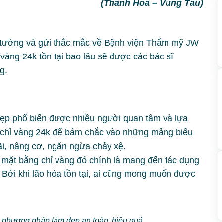
(Thanh Hoa – Vũng Tàu)
 tưởng và gửi thắc mắc về Bệnh viện Thẩm mỹ JW
àng 24k tồn tại bao lâu sẽ được các bác sĩ
g.
ẹp phổ biến được nhiều người quan tâm và lựa
 chỉ vàng 24k để bám chắc vào những mảng biểu
ãi, nâng cơ, ngăn ngừa chảy xệ.
mặt bằng chỉ vàng đó chính là mang đến tác dụng
. Bởi khi lão hóa tồn tại, ai cũng mong muốn được
à phương pháp làm đẹp an toàn, hiệu quả