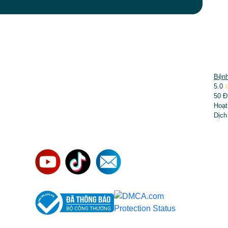
DỊCH VỤ NỔI BẬT
Bệnh
5.0
➤
Phẫu thuật thẩm mỹ
50 Đ
Hoạt
➤
Răng hàm mặt
Dịch
➤
Trẻ hóa & điều trị da