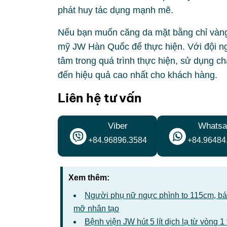
phát huy tác dụng mạnh mẽ.
Nếu bạn muốn căng da mặt bằng chỉ vàng 
mỹ JW Hàn Quốc để thực hiện. Với đội ng
tâm trong quá trình thực hiện, sử dụng c
đến hiệu quả cao nhất cho khách hàng.
Liên hệ tư vấn
Viber
Whatsa
+84.96896.3584
+84.96484
Xem thêm:
Người phụ nữ ngực phình to 115cm, bác 
mỡ nhân tạo
Bệnh viện JW hút 5 lít dịch lạ từ vòng 