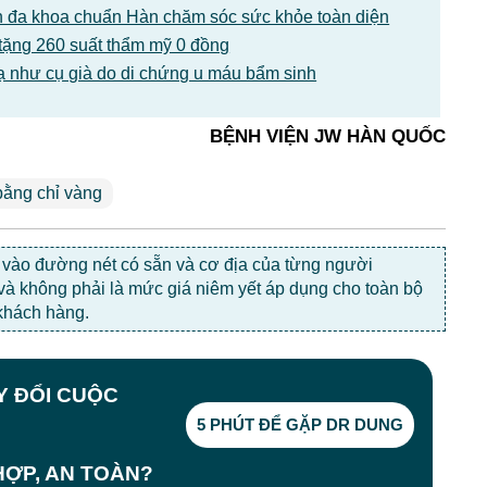
 đa khoa chuẩn Hàn chăm sóc sức khỏe toàn diện
tặng 260 suất thẩm mỹ 0 đồng
ạ như cụ già do di chứng u máu bẩm sinh
BỆNH VIỆN JW HÀN QUỐC
bằng chỉ vàng
c vào đường nét có sẵn và cơ địa của từng người
 và không phải là mức giá niêm yết áp dụng cho toàn bộ
khách hàng.
AY ĐỔI CUỘC
5 PHÚT ĐỂ GẶP DR DUNG
ỢP, AN TOÀN?