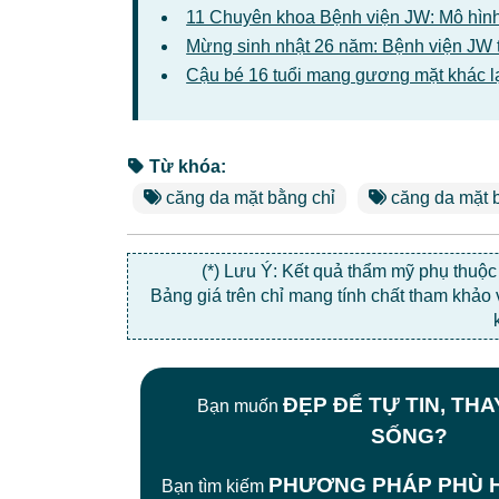
11 Chuyên khoa Bệnh viện JW: Mô hình
Mừng sinh nhật 26 năm: Bệnh viện JW 
Cậu bé 16 tuổi mang gương mặt khác l
Từ khóa:
căng da mặt bằng chỉ
căng da mặt 
(*) Lưu Ý: Kết quả thẩm mỹ phụ thuộ
Bảng giá trên chỉ mang tính chất tham khảo
ĐẸP ĐỂ TỰ TIN, TH
Bạn muốn
SỐNG?
PHƯƠNG PHÁP PHÙ H
Bạn tìm kiếm