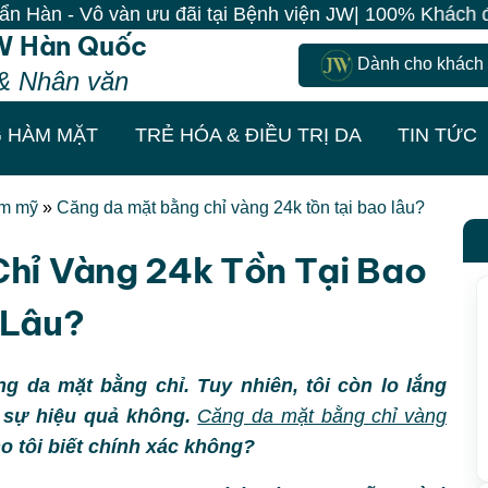
 vàn ưu đãi tại Bệnh viện JW| 100% Khách đến là có qu
W Hàn Quốc
Dành cho khách
& Nhân văn
 HÀM MẶT
TRẺ HÓA & ĐIỀU TRỊ DA
TIN TỨC
ẩm mỹ
»
Căng da mặt bằng chỉ vàng 24k tồn tại bao lâu?
hỉ Vàng 24k Tồn Tại Bao
Lâu?
 da mặt bằng chỉ. Tuy nhiên, tôi còn lo lắng
 sự hiệu quả không.
Căng da mặt bằng chỉ vàng
o tôi biết chính xác không?