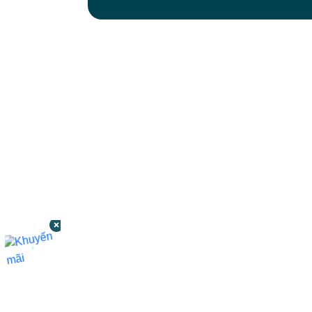
CÔNG TY TNHH BỆNH VIỆN JW HÀN
QUỐC
50 Tôn Thất Tùng, Phường Bến Thành,
TP.HCM
0968681111
-
0964845399
-
0936105764
cskh.benhvienjw@gmail.com
MST: 3602494834 do sở kế hoạch và đầu tư
TP.HCM cấp ngày 10/05/2011