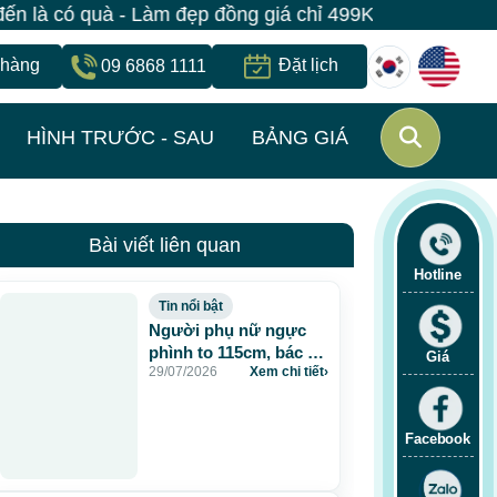
à - Làm đẹp đồng giá chỉ 499K - Đăng ký giữ suất ngay
 hàng
Đặt lịch
09 6868 1111
HÌNH TRƯỚC - SAU
BẢNG GIÁ
Bài viết liên quan
Hotline
Tin nổi bật
Người phụ nữ ngực
phình to 115cm, bác sĩ
Giá
29/07/2026
Xem chi tiết
›
JW lấy gần 5 lít dịch và
chất lạ sau 20 năm
tiêm mỡ nhân tạo
Facebook