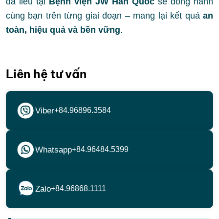
da liễu tại
Bệnh viện JW Hàn Quốc
sẽ đồng hành
cùng bạn trên từng giai đoạn – mang lại kết quả
an
toàn, hiệu quả và bền vững
.
Liên hệ tư vấn
Viber
+84.96896.3584
Whatsapp
+84.96484.5399
Zalo
+84.96868.1111