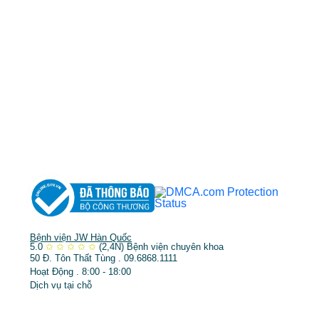
MST: 3602494834 do sở kế hoạch và đầu tư
TP.HCM cấp ngày 10/05/2011
DỊCH VỤ NỔI BẬT
➤
Phẫu thuật thẩm mỹ
➤
Răng hàm mặt
➤
Trẻ hóa & điều trị da
Bệnh viện JW Hàn Quốc
5.0
✩
✩
✩
✩
✩
(2,4N)
Bệnh viện chuyên khoa
50 Đ. Tôn Thất Tùng . 09.6868.1111
Hoạt Động . 8:00 - 18:00
Dịch vụ tại chỗ