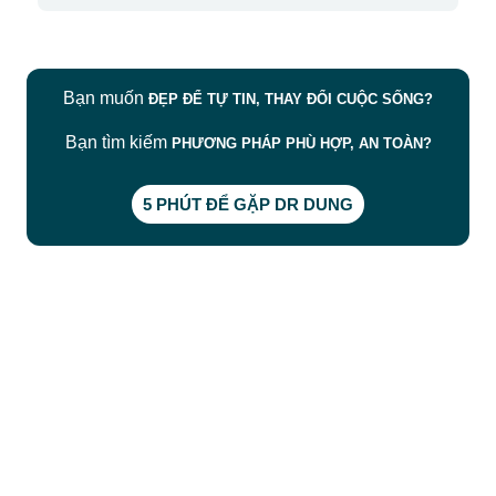
Bạn muốn
ĐẸP ĐỂ TỰ TIN, THAY ĐỔI CUỘC SỐNG?
Bạn tìm kiếm
PHƯƠNG PHÁP PHÙ HỢP, AN TOÀN?
5 PHÚT ĐỂ GẶP DR DUNG
CÔNG TY TNHH BỆNH VIỆN JW HÀN QUỐC
50 Tôn Thất Tùng, Phường Bến Thành, TP.HCM
0968681111
-
0964845399
-
0936105764
cskh.benhvienjw@gmail.com