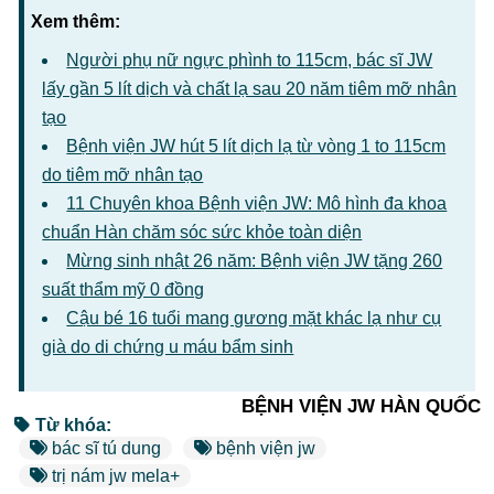
Xem thêm:
Người phụ nữ ngực phình to 115cm, bác sĩ JW
lấy gần 5 lít dịch và chất lạ sau 20 năm tiêm mỡ nhân
tạo
Bệnh viện JW hút 5 lít dịch lạ từ vòng 1 to 115cm
do tiêm mỡ nhân tạo
11 Chuyên khoa Bệnh viện JW: Mô hình đa khoa
chuẩn Hàn chăm sóc sức khỏe toàn diện
Mừng sinh nhật 26 năm: Bệnh viện JW tặng 260
suất thẩm mỹ 0 đồng
Cậu bé 16 tuổi mang gương mặt khác lạ như cụ
già do di chứng u máu bẩm sinh
BỆNH VIỆN JW HÀN QUỐC
Từ khóa:
bác sĩ tú dung
bệnh viện jw
trị nám jw mela+