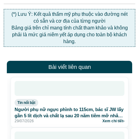
(*) Lưu Ý: Kết quả thẩm mỹ phụ thuộc vào đường nét
có sẵn và cơ địa của từng người
Bảng giá trên chỉ mang tính chất tham khảo và không
phải là mức giá niêm yết áp dụng cho toàn bộ khách
hàng.
Bài viết liên quan
Tin nổi bật
Người phụ nữ ngực phình to 115cm, bác sĩ JW lấy
gần 5 lít dịch và chất lạ sau 20 năm tiêm mỡ nhân
29/07/2026
Xem chi tiết
›
tạo