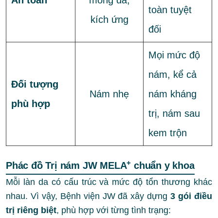
An toàn
mỏng da,
toàn tuyệt
kích ứng
đối
Mọi mức độ
nám, kể cả
Đối tượng
Nám nhẹ
nám kháng
phù hợp
trị, nám sau
kem trộn
+
Phác đồ Trị nám JW MELA
chuẩn y khoa
Mỗi làn da có cấu trúc và mức độ tổn thương khác
nhau. Vì vậy, Bệnh viện JW đã xây dựng
3 gói điều
trị riêng biệt
, phù hợp với từng tình trạng: