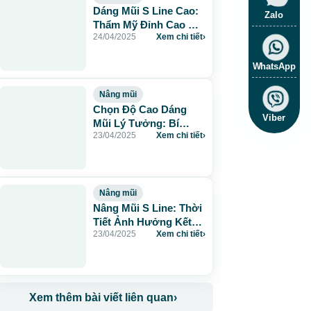
Dáng Mũi S Line Cao:
Zalo
Thẩm Mỹ Đỉnh Cao Và
24/04/2025
Xem chi tiết
›
Phong Thủy Tài Lộc
WhatsApp
Nâng mũi
Chọn Độ Cao Dáng
Viber
Mũi Lý Tưởng: Bí
23/04/2025
Xem chi tiết
›
Quyết Nâng Mũi Đẹp
Tự Nhiên
Nâng mũi
Nâng Mũi S Line: Thời
Tiết Ảnh Hưởng Kết
23/04/2025
Xem chi tiết
›
Quả Phẫu Thuật
Không?
Xem thêm bài viết liên quan
›