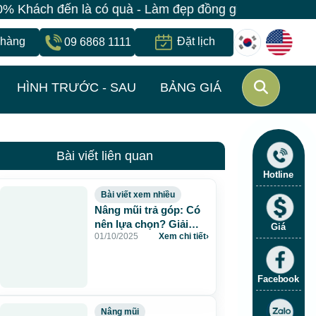
quà - Làm đẹp đồng giá chỉ 499K - Đăng ký giữ suất ng
 hàng
Đặt lịch
09 6868 1111
HÌNH TRƯỚC - SAU
BẢNG GIÁ
Bài viết liên quan
Hotline
Bài viết xem nhiều
Nâng mũi trả góp: Có
nên lựa chọn? Giải
Giá
01/10/2025
Xem chi tiết
›
pháp an toàn tại Bệnh
viện JW Hàn Quốc
Facebook
Nâng mũi