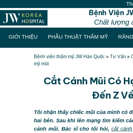
Thẩm mỹ chuẩn Hàn - 
Bệnh Viện J
Chất lượng 
GIỚI THIỆU
PHẪU THUẬT THẨM MỸ
RĂNG
Bệnh viện thẩm mỹ JW Hàn Quốc
»
Tư Vấn
»
mỹ mũi
Cắt Cánh Mũi Có Hạ
Đến Z V
Tôi nhận thấy chiếc mũi của mình có đ
hai bên. Sau khi lên mạng tìm kiếm các
cánh mũi. Bác sĩ cho tôi hỏi,
cắt cánh