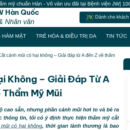
Vô vàn ưu đãi tại Bệnh viện JW| 100% Khách đến là có 
W Hàn Quốc
Dành cho khách
& Nhân văn
 HÀM MẶT
TRẺ HÓA & ĐIỀU TRỊ DA
TIN TỨC
Cắt cánh mũi có hại không – Giải đáp từ A đến Z về thẩm
i Không – Giải Đáp Từ A
ề Thẩm Mỹ Mũi
ộ cao sẵn, nhưng phần cánh mũi hơi to và bè ra
 thông tin, tôi có ý định thực hiện thẩm mỹ cắt
 mũi có hại không
, thời gian lành thương là bao