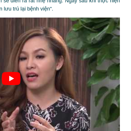
ện sẽ diễn ra rất nhẹ nhàng. Ngay sau khi thực hiện
 lưu trú lại bệnh viện”.