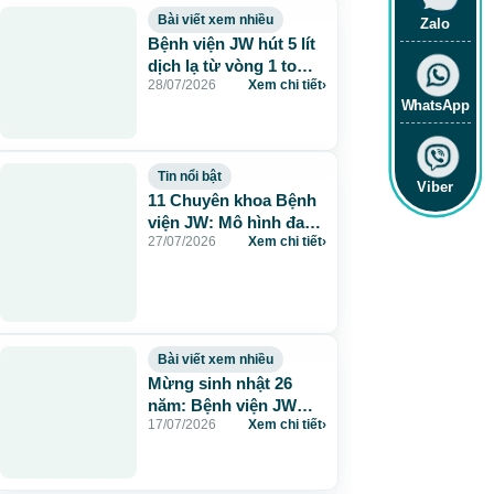
Bài viết xem nhiều
Zalo
Bệnh viện JW hút 5 lít
dịch lạ từ vòng 1 to
28/07/2026
Xem chi tiết
›
115cm do tiêm mỡ
WhatsApp
nhân tạo
Tin nổi bật
Viber
11 Chuyên khoa Bệnh
viện JW: Mô hình đa
27/07/2026
Xem chi tiết
›
khoa chuẩn Hàn chăm
sóc sức khỏe toàn
diện
Bài viết xem nhiều
Mừng sinh nhật 26
năm: Bệnh viện JW
17/07/2026
Xem chi tiết
›
tặng 260 suất thẩm mỹ
0 đồng