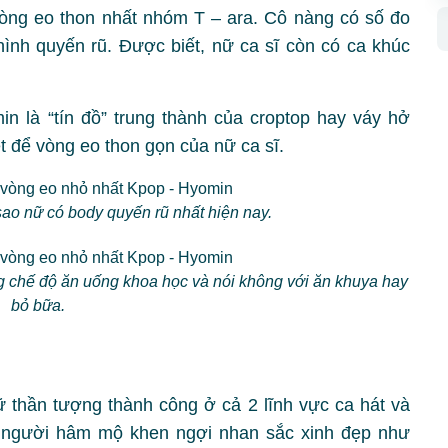
vòng eo thon nhất nhóm T – ara. Cô nàng có số đo
ình quyến rũ. Được biết, nữ ca sĩ còn có ca khúc
n là “tín đồ” trung thành của croptop hay váy hở
ệt để vòng eo thon gọn của nữ ca sĩ.
sao nữ có body quyến rũ nhất hiện nay.
ng chế độ ăn uống khoa học và nói không với ăn khuya hay
bỏ bữa.
 thần tượng thành công ở cả 2 lĩnh vực ca hát và
 người hâm mộ khen ngợi nhan sắc xinh đẹp như