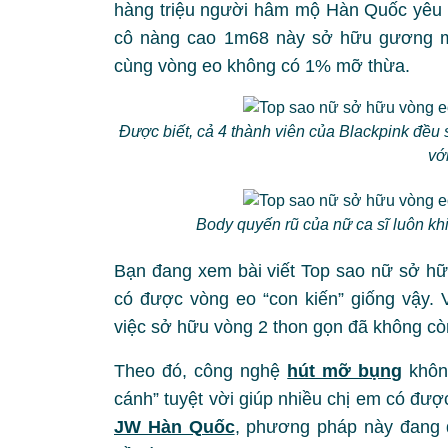
hàng triệu người hâm mộ Hàn Quốc yêu t
cô nàng cao 1m68 này sở hữu gương mặt
cùng vòng eo không có 1% mỡ thừa.
Được biết, cả 4 thành viên của Blackpink đều
vớ
Body quyến rũ của nữ ca sĩ luôn kh
Bạn đang xem bài viết Top sao nữ sở h
có được vòng eo “con kiến” giống vậy. 
việc sở hữu vòng 2 thon gọn đã không cò
Theo đó, công nghệ
hút mỡ bụng
không
cánh” tuyệt vời giúp nhiều chị em có đượ
JW Hàn Quốc
, phương pháp này đang 