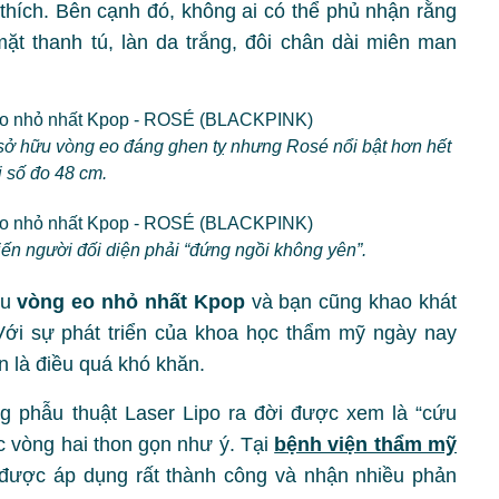
hích. Bên cạnh đó, không ai có thể phủ nhận rằng
 thanh tú, làn da trắng, đôi chân dài miên man
 sở hữu vòng eo đáng ghen tỵ nhưng Rosé nổi bật hơn hết
i số đo 48 cm.
iến người đối diện phải “đứng ngồi không yên”.
ữu
vòng eo nhỏ nhất Kpop
và bạn cũng khao khát
Với sự phát triển của khoa học thẩm mỹ ngày nay
n là điều quá khó khăn.
 phẫu thuật Laser Lipo ra đời được xem là “cứu
c vòng hai thon gọn như ý. Tại
bệnh viện thẩm mỹ
được áp dụng rất thành công và nhận nhiều phản