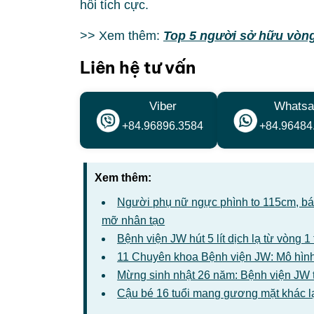
hồi tích cực.
>> Xem thêm:
Top 5 người sở hữu vòng
Liên hệ tư vấn
Viber
Whatsa
+84.96896.3584
+84.96484
Xem thêm:
Người phụ nữ ngực phình to 115cm, bác 
mỡ nhân tạo
Bệnh viện JW hút 5 lít dịch lạ từ vòng 
11 Chuyên khoa Bệnh viện JW: Mô hình
Mừng sinh nhật 26 năm: Bệnh viện JW 
Cậu bé 16 tuổi mang gương mặt khác l