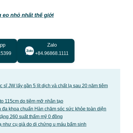
 eo nhỏ nhất thế giới
pp
Zalo
.5399
+84.96868.1111
sĩ JW lấy gần 5 lít dịch và chất lạ sau 20 năm tiêm
1 to 115cm do tiêm mỡ nhân tạo
 đa khoa chuẩn Hàn chăm sóc sức khỏe toàn diện
tặng 260 suất thẩm mỹ 0 đồng
ạ như cụ già do di chứng u máu bẩm sinh