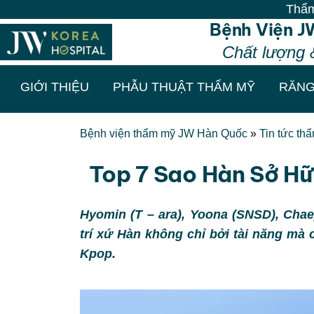
Thẩm mỹ chuẩn Hàn -
Bệnh Viện J
Chất lượng 
GIỚI THIỆU
PHẪU THUẬT THẨM MỸ
RĂNG
Bệnh viện thẩm mỹ JW Hàn Quốc
»
Tin tức th
Top 7 Sao Hàn Sở H
Hyomin (T – ara), Yoona (SNSD), Chae
trí xứ Hàn không chỉ bởi tài năng mà
Kpop.