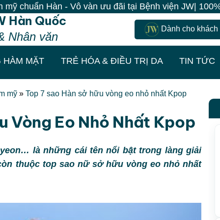
 Vô vàn ưu đãi tại Bệnh viện JW| 100% Khách đến là c
W Hàn Quốc
Dành cho khách
& Nhân văn
 HÀM MẶT
TRẺ HÓA & ĐIỀU TRỊ DA
TIN TỨC
ẩm mỹ
»
Top 7 sao Hàn sở hữu vòng eo nhỏ nhất Kpop
ữu Vòng Eo Nhỏ Nhất Kpop
yeon… là những cái tên nổi bật trong làng giải
 còn thuộc top sao nữ sở hữu vòng eo nhỏ nhất