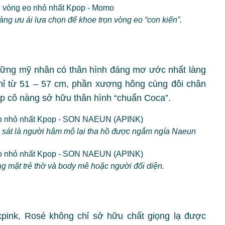
àng ưu ái lựa chọn để khoe trọn vòng eo “con kiến”.
hững mỹ nhân có thân hình đáng mơ ước nhất làng
chỉ từ 51 – 57 cm, phần xương hông cùng đôi chân
úp cô nàng sở hữu thân hình “chuẩn Coca”.
ó sát là người hâm mộ lại tha hồ được ngắm ngía Naeun
ơng mặt trẻ thờ và body mê hoặc người đối diện.
kpink, Rosé không chỉ sở hữu chất giọng lạ được