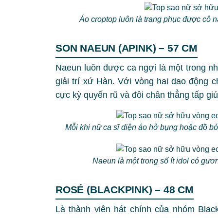
Áo croptop luôn là trang phục được cô n
SON NAEUN (APINK) – 57 CM
Naeun luôn được ca ngợi là một trong n
giải trí xứ Hàn. Với vòng hai dao động 
cực kỳ quyến rũ và đôi chân thẳng tấp gi
Mỗi khi nữ ca sĩ diện áo hở bụng hoặc đồ b
Naeun là một trong số ít idol có gư
ROSÉ (BLACKPINK) – 48 CM
Là thành viên hát chính của nhóm Blac