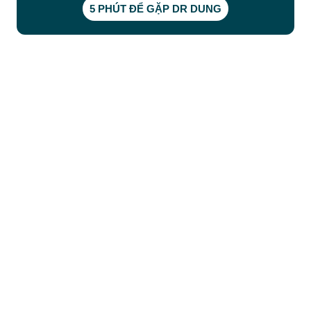
5 PHÚT ĐỂ GẶP DR DUNG
CÔNG TY TNHH BỆNH VIỆN JW HÀN QUỐC
50 Tôn Thất Tùng, Phường Bến Thành, TP.HCM
0968681111
-
0964845399
-
0936105764
cskh.benhvienjw@gmail.com
MST: 3602494834 do sở kế hoạch và đầu tư
TP.HCM cấp ngày 10/05/2011
DỊCH VỤ NỔI BẬT
➤
Phẫu thuật thẩm mỹ
➤
Răng hàm mặt