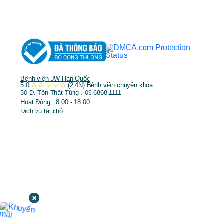
➤
Trẻ hóa & điều trị da
Bệnh viện JW Hàn Quốc
5.0
✩
✩
✩
✩
✩
(2,4N)
Bệnh viện chuyên khoa
50 Đ. Tôn Thất Tùng . 09.6868.1111
Hoạt Động . 8:00 - 18:00
Dịch vụ tại chỗ