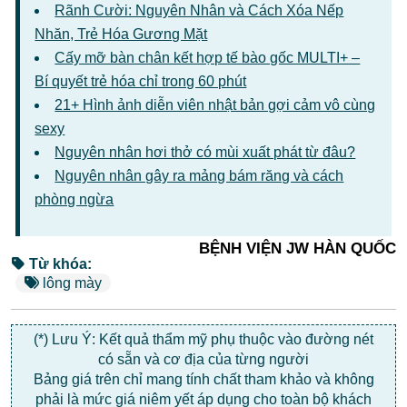
Rãnh Cười: Nguyên Nhân và Cách Xóa Nếp
Nhăn, Trẻ Hóa Gương Mặt
Cấy mỡ bàn chân kết hợp tế bào gốc MULTI+ –
Bí quyết trẻ hóa chỉ trong 60 phút
21+ Hình ảnh diễn viên nhật bản gợi cảm vô cùng
sexy
Nguyên nhân hơi thở có mùi xuất phát từ đâu?
Nguyên nhân gây ra mảng bám răng và cách
phòng ngừa
BỆNH VIỆN JW HÀN QUỐC
Từ khóa:
lông mày
(*) Lưu Ý: Kết quả thẩm mỹ phụ thuộc vào đường nét
có sẵn và cơ địa của từng người
Bảng giá trên chỉ mang tính chất tham khảo và không
phải là mức giá niêm yết áp dụng cho toàn bộ khách