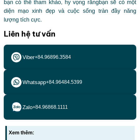
bạn có thể tham khảo, hy vọng rằngbạn sẽ có một
diện mạo xinh đẹp và cuộc sống tràn đầy năng
lượng tích cực.
Liên hệ tư vấn
Viber
+84.96896.3584
Whatsapp
+84.96484.5399
Zalo
+84.96868.1111
Xem thêm: