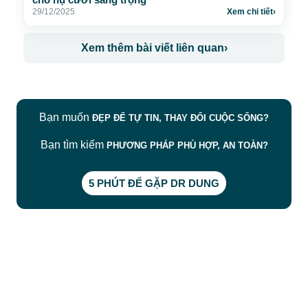
29/12/2025
Xem chi tiết
›
Xem thêm bài viết liên quan
›
Bạn muốn
ĐẸP ĐỂ TỰ TIN, THAY ĐỔI CUỘC SỐNG?
Bạn tìm kiếm
PHƯƠNG PHÁP PHÙ HỢP, AN TOÀN?
5 PHÚT ĐỂ GẶP DR DUNG
CÔNG TY TNHH BỆNH VIỆN JW HÀN QUỐC
50 Tôn Thất Tùng, Phường Bến Thành, TP.HCM