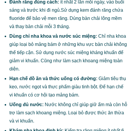
Đánh răng đúng cách:
ít nhất 2 lần mỗi ngày, vào buổi
sáng và trước khi đi ngủ.Sử dụng kem đánh răng chứa
fluoride để bảo vệ men răng. Dùng bàn chải lông mềm
và thay bàn chải mỗi 3 tháng.
Dùng chỉ nha khoa và nước súc miệng:
Chỉ nha khoa
giúp loại bỏ mảng bám ở những khu vực bàn chải không
thể tiếp cận. Sử dụng nước súc miệng kháng khuẩn để
giảm vi khuẩn. Cũng như làm sạch khoang miệng toàn
diện.
Hạn chế đồ ăn và thức uống có đường:
Giảm tiêu thụ
kẹo, nước ngọt và thực phẩm giàu tinh bột. Để hạn chế
vi khuẩn có cơ hội tạo mảng bám.
Uống đủ nước:
Nước không chỉ giúp giữ ẩm mà còn hỗ
trợ làm sạch khoang miệng. Loại bỏ được thức ăn thừa
và vi khuẩn.
Khám nha khoa định kỳ:
Kiểm tra răng miệng ít nhất 6