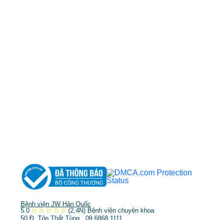
0968681111
-
0964845399
-
0936105764
cskh.benhvienjw@gmail.com
MST: 3602494834 do sở kế hoạch và đầu tư
TP.HCM cấp ngày 10/05/2011
DỊCH VỤ NỔI BẬT
➤
Phẫu thuật thẩm mỹ
➤
Răng hàm mặt
➤
Trẻ hóa & điều trị da
Bệnh viện JW Hàn Quốc
5.0
✩
✩
✩
✩
✩
(2,4N)
Bệnh viện chuyên khoa
50 Đ. Tôn Thất Tùng . 09.6868.1111