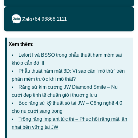
Zalo
+84.96868.1111
Xem thêm:
Lefort I và BSSO trong phẫu thuật hàm móm sai
khớp cắn độ III
Phẫu thuật hàm mặt 3D: Vì sao cần “mổ thử” trên
phần mềm trước khi mổ thật?
Răng sứ kim cương JW Diamond Smile – Nụ
cười đẹp tinh tế chuẩn giới thượng lưu
Bọc răng sứ kỹ thuật số tại JW – Công nghệ 4.0
cho nụ cười sang trọng
Trồng răng Implant tức thì – Phục hồi răng mất, ăn
nhai bền vững tại JW