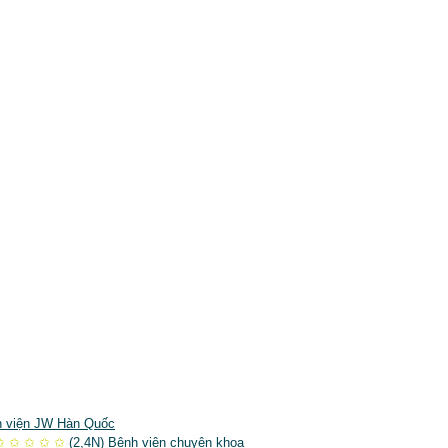
 viện JW Hàn Quốc
✩
✩
✩
✩
✩
(2,4N)
Bệnh viện chuyên khoa