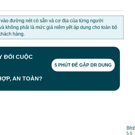
c vào đường nét có sẵn và cơ địa của từng người
 và không phải là mức giá niêm yết áp dụng cho toàn bộ
khách hàng.
AY ĐỔI CUỘC
5 PHÚT ĐỂ GẶP DR DUNG
ỢP, AN TOÀN?
DỊCH VỤ NỔI BẬT
Bệnh
5.0