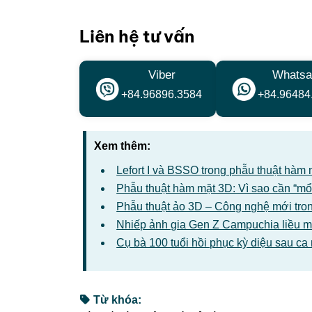
Liên hệ tư vấn
Viber
Whatsa
+84.96896.3584
+84.96484
Xem thêm:
Lefort I và BSSO trong phẫu thuật hàm 
Phẫu thuật hàm mặt 3D: Vì sao cần “mổ
Phẫu thuật ảo 3D – Công nghệ mới tro
Nhiếp ảnh gia Gen Z Campuchia liều mì
Cụ bà 100 tuổi hồi phục kỳ diệu sau c
Từ khóa: