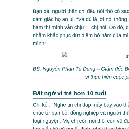
Bạn bè, người thân chị đều nói “hô có sa
cảm giác họ an ủi. “Và dù là lời nói thông
hàm thì mình vẫn chịu” – chị nói. Do đó, 
nhằm khắc phục dứt điểm hô hàm của mình
mình”.
BS. Nguyễn Phan Tú Dung – Giám đốc Bệ
sĩ thực hiện cuộc 
Bất ngờ vì trẻ hơn 10 tuổi
Chị kể : “Nghe tin chị đáp máy bay vào th
chúc từ bạn bè, đồng nghiệp và người th
toại nguyện. Mẹ chị còn nói thôi con về đi