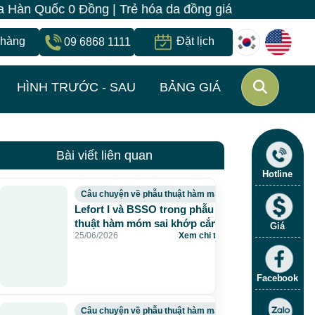
ồng | Trẻ hóa da đồng giá 260k | Duy nhất từ 15/7 - 
 hàng
Đặt lịch
09 6868 1111
HÌNH TRƯỚC - SAU
BẢNG GIÁ
Bài viết liên quan
Hotline
Câu chuyện về phẫu thuật hàm mặt
Lefort I và BSSO trong phẫu
thuật hàm móm sai khớp cắn
Giá
25/06/2026
Xem chi tiết
›
độ III
Facebook
Câu chuyện về phẫu thuật hàm mặt