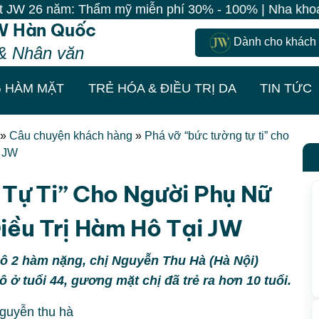
: Thẩm mỹ miễn phí 30% - 100% | Nha khoa Hàn Quốc 0 Đ
W Hàn Quốc
Dành cho khách
& Nhân văn
 HÀM MẶT
TRẺ HÓA & ĐIỀU TRỊ DA
TIN TỨC
»
Câu chuyện khách hàng
»
Phá vỡ “bức tường tự ti” cho
i JW
Tự Ti” Cho Người Phụ Nữ
iều Trị Hàm Hô Tại JW
ô 2 hàm nặng, chị Nguyễn Thu Hà (Hà Nội)
 ở tuổi 44, gương mặt chị đã trẻ ra hơn 10 tuổi.