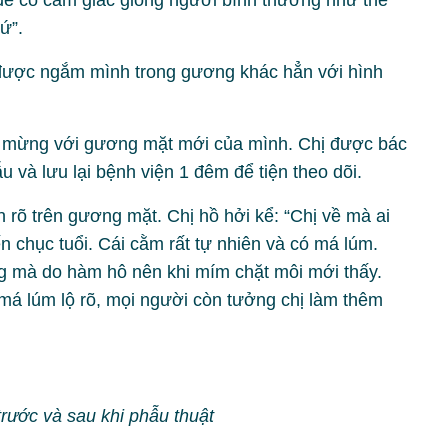
n để có cảm giác giống người bình thường như thế
ứ”.
 được ngắm mình trong gương khác hẳn với hình
vui mừng với gương mặt mới của mình. Chị được bác
và lưu lại bệnh viện 1 đêm để tiện theo dõi.
ện rõ trên gương mặt. Chị hồ hởi kể: “Chị về mà ai
n chục tuổi. Cái cằm rất tự nhiên và có má lúm.
g mà do hàm hô nên khi mím chặt môi mới thấy.
à má lúm lộ rõ, mọi người còn tưởng chị làm thêm
trước và sau khi phẫu thuật