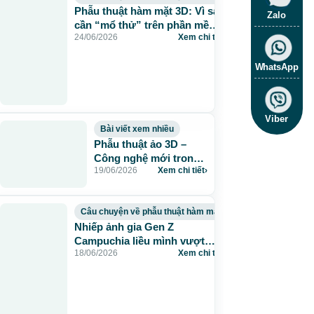
Phẫu thuật hàm mặt 3D: Vì sao
Zalo
cần “mổ thử” trên phần mềm
24/06/2026
Xem chi tiết
›
trước khi mổ thật?
WhatsApp
Viber
Bài viết xem nhiều
Phẫu thuật ảo 3D –
Công nghệ mới trong
19/06/2026
Xem chi tiết
›
điều trị hàm móm
Câu chuyện về phẫu thuật hàm mặt
Nhiếp ảnh gia Gen Z
Campuchia liều mình vượt
18/06/2026
Xem chi tiết
›
biên sang Việt Nam để phẫu
thuật hàm 2 lần