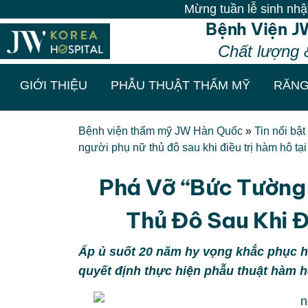
Mừng tuần lễ sinh nhật JW 26 năm
Bệnh Viện J
Chất lượng 
GIỚI THIỆU
PHẪU THUẬT THẨM MỸ
RĂNG
Bệnh viện thẩm mỹ JW Hàn Quốc
»
Tin nổi bật
người phụ nữ thủ đô sau khi điều trị hàm hô tạ
Phá Vỡ “bức Tường 
Thủ Đô Sau Khi Đ
Ấp ủ suốt 20 năm hy vọng khắc phục h
quyết định thực hiện phẫu thuật hàm hô