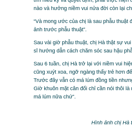
tìm hiểu kỹ và quyết định, phải thực hiệ
nào và hưởng niềm vui nửa đời còn lại ch
“Và mong ước của chị là sau phẫu thuật
ảnh trước phẫu thuật”.
Sau vài giờ phẫu thuật, chị Hà thật sự 
sĩ hướng dẫn cách chăm sóc sau hậu phẫu 
Sau 6 tuần, chị Hà trở lại với niềm vui hi
cũng xuýt xoa, ngỡ ngàng thấy trẻ hơn đế
Trước đây vẫn có má lúm đồng tiền nhưn
Giờ khuôn mặt cân đối chỉ cần nói thôi l
má lúm nữa chứ”.
Hình ảnh chị Hà 