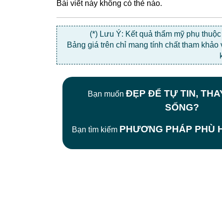
Bài viết này không có thẻ nào.
(*) Lưu Ý: Kết quả thẩm mỹ phụ thuộ
Bảng giá trên chỉ mang tính chất tham khảo
ĐẸP ĐỂ TỰ TIN, TH
Bạn muốn
SỐNG?
PHƯƠNG PHÁP PHÙ H
Bạn tìm kiếm
CÔNG TY TNHH BỆNH VIỆN JW HÀN
QUỐC