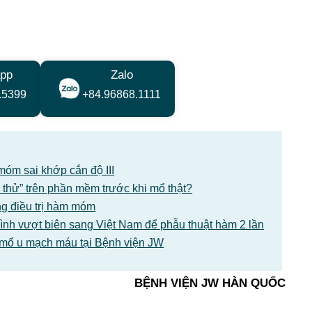
pp
Zalo
.5399
+84.96868.1111
móm sai khớp cắn độ III
 thử” trên phần mềm trước khi mổ thật?
ng điều trị hàm móm
nh vượt biên sang Việt Nam để phẫu thuật hàm 2 lần
a mổ u mạch máu tại Bệnh viện JW
BỆNH VIỆN JW HÀN QUỐC