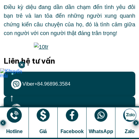
Điều kỳ diệu đang dần dần chạm đến tình yêu đôi
bạn trẻ và lan tỏa đến những người xung quanh
chứng kiến câu chuyện của họ, đó là tình cảm giữa
con người với con người thật đáng trân trọng!
Liên hệ tư vấn
Viber
+84.96896.3584
↑
Whatsapp
+84.96484.5399
Hotline
Giá
Facebook
WhatsApp
Zalo
Zalo
+84.96868.1111