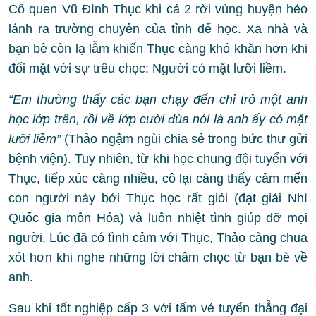
Cô quen Vũ Đình Thục khi cả 2 rời vùng huyện hẻo
lánh ra trường chuyên của tỉnh để học. Xa nhà và
bạn bè còn lạ lẫm khiến Thục càng khó khăn hơn khi
đối mặt với sự trêu chọc: Người có mặt lưỡi liềm.
“Em thường thấy các bạn chạy đến chỉ trỏ một anh
học lớp trên, rồi về lớp cười đùa nói là anh ấy có mặt
lưỡi liềm”
(Thảo ngậm ngùi chia sẻ trong bức thư gửi
bệnh viện). Tuy nhiên, từ khi học chung đội tuyển với
Thục, tiếp xúc càng nhiều, cô lại càng thấy cảm mến
con người này bởi Thục học rất giỏi (đạt giải Nhì
Quốc gia môn Hóa) và luôn nhiệt tình giúp đỡ mọi
người. Lúc đã có tình cảm với Thục, Thảo càng chua
xót hơn khi nghe những lời châm chọc từ bạn bè về
anh.
Sau khi tốt nghiệp cấp 3 với tấm vé tuyển thẳng đại