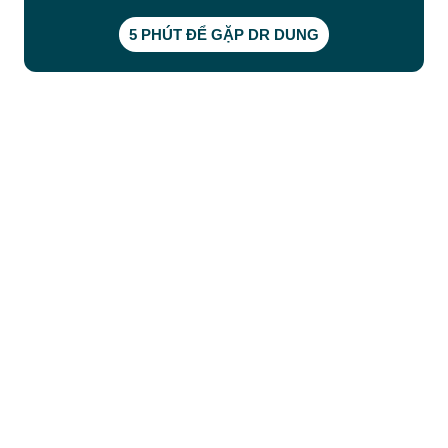
5 PHÚT ĐỂ GẶP DR DUNG
CÔNG TY TNHH BỆNH VIỆN JW HÀN QUỐC
50 Tôn Thất Tùng, Phường Bến Thành, TP.HCM
0968681111
-
0964845399
-
0936105764
cskh.benhvienjw@gmail.com
MST: 3602494834 do sở kế hoạch và đầu tư
TP.HCM cấp ngày 10/05/2011
DỊCH VỤ NỔI BẬT
➤
Phẫu thuật thẩm mỹ