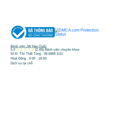
➤
Răng hàm mặt
➤
Trẻ hóa & điều trị da
Bệnh viện JW Hàn Quốc
5.0
✩
✩
✩
✩
✩
(2,4N)
Bệnh viện chuyên khoa
50 Đ. Tôn Thất Tùng . 09.6868.1111
Hoạt Động . 8:00 - 18:00
Dịch vụ tại chỗ