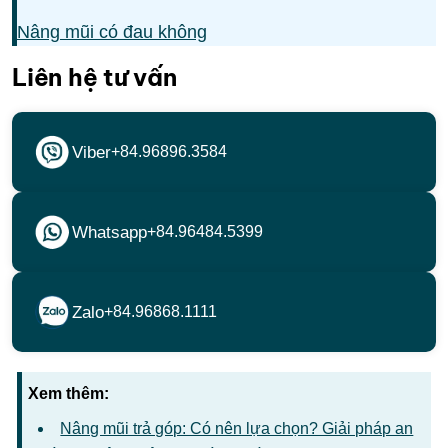
Nâng mũi có đau không
Liên hệ tư vấn
Viber
+84.96896.3584
Whatsapp
+84.96484.5399
Zalo
+84.96868.1111
Xem thêm:
Nâng mũi trả góp: Có nên lựa chọn? Giải pháp an