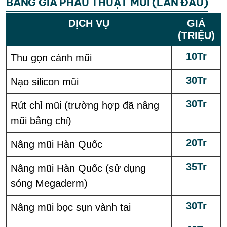
BẢNG GIÁ PHẪU THUẬT MŨI (LẦN ĐẦU)
DỊCH VỤ
GIÁ
(TRIỆU)
10Tr
Thu gọn cánh mũi
30Tr
Nạo silicon mũi
30Tr
Rút chỉ mũi (trường hợp đã nâng
mũi bằng chỉ)
20Tr
Nâng mũi Hàn Quốc
35Tr
Nâng mũi Hàn Quốc (sử dụng
sóng Megaderm)
30Tr
Nâng mũi bọc sụn vành tai