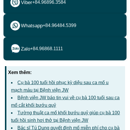
Viber
+84.96896.3584
Whatsapp
+84.96484.5399
Zalo
+84.96868.1111
Xem thêm:
Cụ bà 100 tuổi hồi phục kỳ diệu sau ca mổ u
mạch máu tại Bệnh viện JW
Bệnh viện JW báo tin vui về cụ bà 100 tuổi sau ca
mổ cắt khối bướu quỷ
Tường thuật ca mổ khối bướu quỷ giúp cụ bà 100
tuổi hồi sinh hơi thở tại Bệnh viện JW
Bác sĩ Tú Dung quyết định mổ miễn phí cho cụ bà