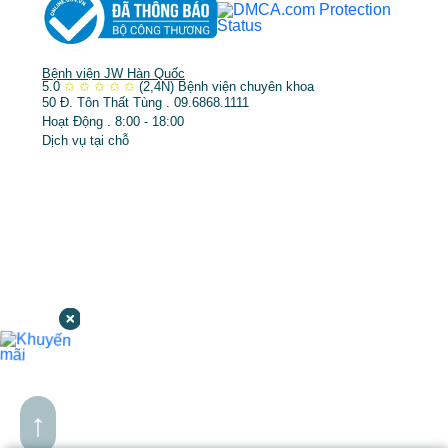
Bệnh viện JW Hàn Quốc
5.0
✩
✩
✩
✩
✩
(2,4N)
Bệnh viện chuyên khoa
50 Đ. Tôn Thất Tùng . 09.6868.1111
Hoạt Động . 8:00 - 18:00
Dịch vụ tại chỗ
↑