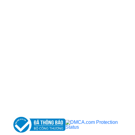
CÔNG TY TNHH BỆNH VIỆN JW HÀN QUỐC
50 Tôn Thất Tùng, Phường Bến Thành, TP.HCM
0968681111
-
0964845399
-
0936105764
cskh.benhvienjw@gmail.com
MST: 3602494834 do sở kế hoạch và đầu tư
TP.HCM cấp ngày 10/05/2011
DỊCH VỤ NỔI BẬT
➤
Phẫu thuật thẩm mỹ
➤
Răng hàm mặt
➤
Trẻ hóa & điều trị da