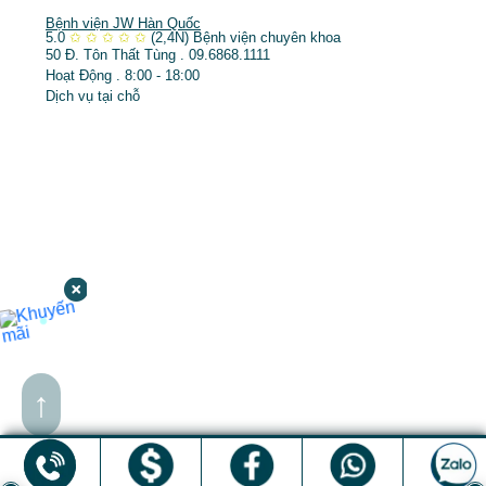
Bệnh viện JW Hàn Quốc
5.0
✩
✩
✩
✩
✩
(2,4N)
Bệnh viện chuyên khoa
50 Đ. Tôn Thất Tùng . 09.6868.1111
Hoạt Động . 8:00 - 18:00
Dịch vụ tại chỗ
↑