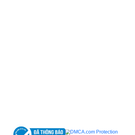
CÔNG TY TNHH BỆNH VIỆN JW HÀN QUỐC
50 Tôn Thất Tùng, Phường Bến Thành, TP.HCM
0968681111
-
0964845399
-
0936105764
cskh.benhvienjw@gmail.com
MST: 3602494834 do sở kế hoạch và đầu tư
TP.HCM cấp ngày 10/05/2011
DỊCH VỤ NỔI BẬT
➤
Phẫu thuật thẩm mỹ
➤
Răng hàm mặt
➤
Trẻ hóa & điều trị da