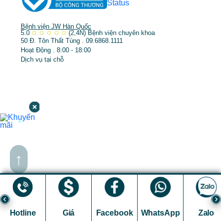
Bệnh viện JW Hàn Quốc
5.0
✩
✩
✩
✩
✩
(2,4N)
Bệnh viện chuyên khoa
50 Đ. Tôn Thất Tùng . 09.6868.1111
Hoạt Động . 8:00 - 18:00
Dịch vụ tại chỗ
↑
Hotline
Giá
Facebook
WhatsApp
Zalo