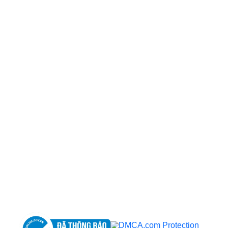
CÔNG TY TNHH BỆNH VIỆN JW HÀN QUỐC
50 Tôn Thất Tùng, Phường Bến Thành, TP.HCM
0968681111
-
0964845399
-
0936105764
cskh.benhvienjw@gmail.com
MST: 3602494834 do sở kế hoạch và đầu tư
TP.HCM cấp ngày 10/05/2011
DỊCH VỤ NỔI BẬT
➤
Phẫu thuật thẩm mỹ
➤
Răng hàm mặt
➤
Trẻ hóa & điều trị da