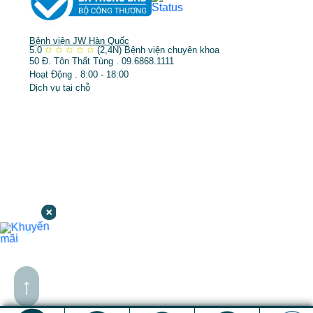
Bệnh viện JW Hàn Quốc
5.0
✩
✩
✩
✩
✩
(2,4N)
Bệnh viện chuyên khoa
50 Đ. Tôn Thất Tùng . 09.6868.1111
Hoạt Động . 8:00 - 18:00
Dịch vụ tại chỗ
↑