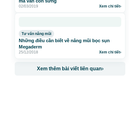
mà vẫn còn sưng
02/03/2019
Xem chi tiết
›
Tư vấn nâng mũi
Những điều cần biết về nâng mũi bọc sụn
Megaderm
25/12/2018
Xem chi tiết
›
Xem thêm bài viết liên quan
›
CÔNG TY TNHH BỆNH VIỆN JW HÀN QUỐC
50 Tôn Thất Tùng, Phường Bến Thành, TP.HCM
0968681111
-
0964845399
-
0936105764
cskh.benhvienjw@gmail.com