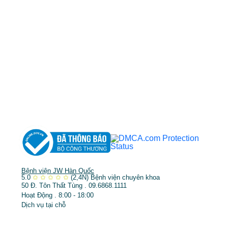
MST: 3602494834 do sở kế hoạch và đầu tư
TP.HCM cấp ngày 10/05/2011
DỊCH VỤ NỔI BẬT
➤
Phẫu thuật thẩm mỹ
➤
Răng hàm mặt
➤
Trẻ hóa & điều trị da
Bệnh viện JW Hàn Quốc
5.0
✩
✩
✩
✩
✩
(2,4N)
Bệnh viện chuyên khoa
50 Đ. Tôn Thất Tùng . 09.6868.1111
Hoạt Động . 8:00 - 18:00
Dịch vụ tại chỗ