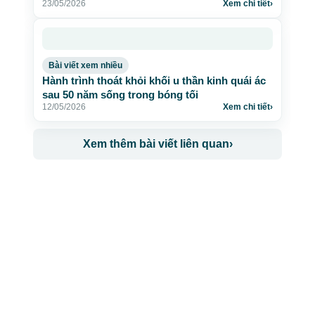
23/05/2026
Xem chi tiết
›
Bài viết xem nhiều
Hành trình thoát khỏi khối u thần kinh quái ác
sau 50 năm sống trong bóng tối
12/05/2026
Xem chi tiết
›
Xem thêm bài viết liên quan
›
CÔNG TY TNHH BỆNH VIỆN JW HÀN QUỐC
50 Tôn Thất Tùng, Phường Bến Thành, TP.HCM
0968681111
-
0964845399
-
0936105764
cskh.benhvienjw@gmail.com