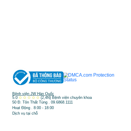
MST: 3602494834 do sở kế hoạch và đầu tư
TP.HCM cấp ngày 10/05/2011
DỊCH VỤ NỔI BẬT
➤
Phẫu thuật thẩm mỹ
➤
Răng hàm mặt
➤
Trẻ hóa & điều trị da
Bệnh viện JW Hàn Quốc
5.0
✩
✩
✩
✩
✩
(2,4N)
Bệnh viện chuyên khoa
50 Đ. Tôn Thất Tùng . 09.6868.1111
Hoạt Động . 8:00 - 18:00
Dịch vụ tại chỗ