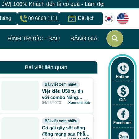
 100% Khách đến là có quà - Làm đẹp đồng giá chỉ 499
 hàng
Đặt lịch
09 6868 1111
HÌNH TRƯỚC - SAU
BẢNG GIÁ
Bài viết liên quan
Hotline
Bài viết xem nhiều
Việt kiều U50 tự tin
với combo Nâng
Giá
04/12/2023
Xem chi tiết
›
ngực và Hút mỡ bụng
Bài viết xem nhiều
Facebook
Cô gái gây sốt cộng
đồng mạng sau Phẫu