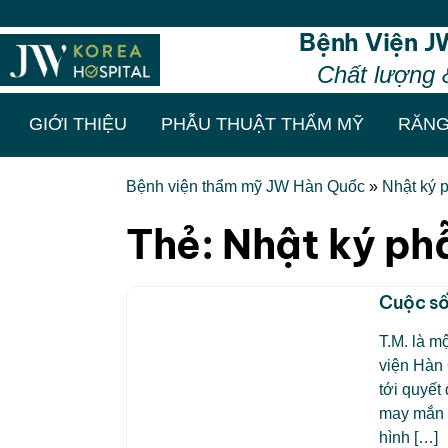
Bệnh Viện J
Chất lượng 
GIỚI THIỆU
PHẪU THUẬT THẨM MỸ
RĂNG
Bệnh viện thẩm mỹ JW Hàn Quốc
»
Nhật ký 
Thẻ:
Nhật ký ph
Cuộc s
T.M. là m
viện Hàn
tới quyết
may mắn h
hình […]