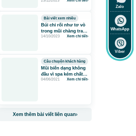
23/11/2023
Xem chi tiết
›
thuật thẩm mỹ
Zalo
Bài viết xem nhiều
Búi chỉ rối như tơ vò
WhatsApp
trong mũi chàng trai
14/10/2023
Xem chi tiết
›
Hà Nội sau khi nâng
mũi chỉ ở spa
Viber
Câu chuyện khách hàng
Mũi biến dạng không
đầu vì spa kém chất
04/06/2021
Xem chi tiết
›
lượng, ngang tàng
hoạt động không giấy
phép
Xem thêm bài viết liên quan
›