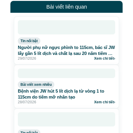
Bài viết liên quan
Tin nổi bật
Người phụ nữ ngực phình to 115cm, bác sĩ JW
lấy gần 5 lít dịch và chất lạ sau 20 năm tiêm mỡ
29/07/2026
Xem chi tiết
›
nhân tạo
Bài viết xem nhiều
Bệnh viện JW hút 5 lít dịch lạ từ vòng 1 to
115cm do tiêm mỡ nhân tạo
28/07/2026
Xem chi tiết
›