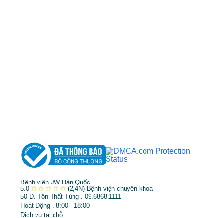
cskh.benhvienjw@gmail.com
MST: 3602494834 do sở kế hoạch và đầu tư
TP.HCM cấp ngày 10/05/2011
DỊCH VỤ NỔI BẬT
➤
Phẫu thuật thẩm mỹ
➤
Răng hàm mặt
➤
Trẻ hóa & điều trị da
Bệnh viện JW Hàn Quốc
5.0
✩
✩
✩
✩
✩
(2,4N)
Bệnh viện chuyên khoa
50 Đ. Tôn Thất Tùng . 09.6868.1111
Hoạt Động . 8:00 - 18:00
Dịch vụ tại chỗ