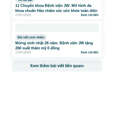
Tin nổi bật
11 Chuyên khoa Bệnh viện JW: Mô hình đa
khoa chuẩn Hàn chăm sóc sức khỏe toàn diện
27/07/2026
Xem chi tiết
›
Bài viết xem nhiều
Mừng sinh nhật 26 năm: Bệnh viện JW tặng
260 suất thẩm mỹ 0 đồng
17/07/2026
Xem chi tiết
›
Xem thêm bài viết liên quan
›
CÔNG TY TNHH BỆNH VIỆN JW HÀN QUỐC
50 Tôn Thất Tùng, Phường Bến Thành, TP.HCM
0968681111
-
0964845399
-
0936105764