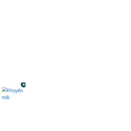
CÔNG TY TNHH BỆNH VIỆN JW HÀN
QUỐC
50 Tôn Thất Tùng, Phường Bến Thành,
TP.HCM
0968681111
-
0964845399
-
0936105764
cskh.benhvienjw@gmail.com
MST: 3602494834 do sở kế hoạch và đầu tư
TP.HCM cấp ngày 10/05/2011