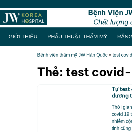
Bệnh Viện J
Chất lượng 
GIỚI THIỆU
PHẪU THUẬT THẨM MỸ
RĂNG
Bệnh viện thẩm mỹ JW Hàn Quốc
»
test covi
Thẻ:
test covid
Tự test
dương 
Thời gian
covid 19 
nhiễm cộn
tính cũng