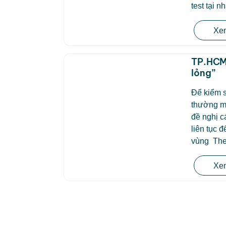
test tại n
Xem
TP.HCM 
lỏng”
Để kiểm so
thường m
đề nghị c
liên tục 
vùng Theo
Xem