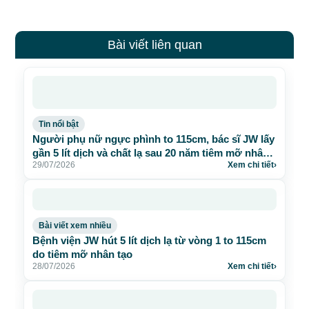
Bài viết liên quan
Tin nổi bật
Người phụ nữ ngực phình to 115cm, bác sĩ JW lấy
gần 5 lít dịch và chất lạ sau 20 năm tiêm mỡ nhân
29/07/2026
Xem chi tiết
›
tạo
Bài viết xem nhiều
Bệnh viện JW hút 5 lít dịch lạ từ vòng 1 to 115cm
do tiêm mỡ nhân tạo
28/07/2026
Xem chi tiết
›