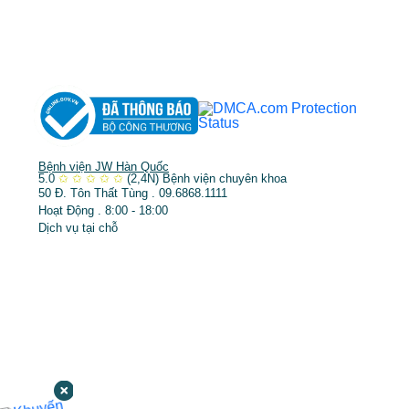
➤
Răng hàm mặt
➤
Trẻ hóa & điều trị da
Bệnh viện JW Hàn Quốc
5.0
✩
✩
✩
✩
✩
(2,4N)
Bệnh viện chuyên khoa
50 Đ. Tôn Thất Tùng . 09.6868.1111
Hoạt Động . 8:00 - 18:00
Dịch vụ tại chỗ