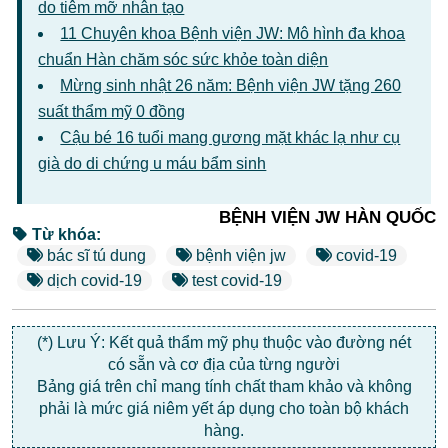
do tiêm mỡ nhân tạo
11 Chuyên khoa Bệnh viện JW: Mô hình đa khoa
chuẩn Hàn chăm sóc sức khỏe toàn diện
Mừng sinh nhật 26 năm: Bệnh viện JW tặng 260
suất thẩm mỹ 0 đồng
Cậu bé 16 tuổi mang gương mặt khác lạ như cụ
già do di chứng u máu bẩm sinh
BỆNH VIỆN JW HÀN QUỐC
Từ khóa:
bác sĩ tú dung
bệnh viện jw
covid-19
dịch covid-19
test covid-19
(*) Lưu Ý: Kết quả thẩm mỹ phụ thuộc vào đường nét
có sẵn và cơ địa của từng người
Bảng giá trên chỉ mang tính chất tham khảo và không
phải là mức giá niêm yết áp dụng cho toàn bộ khách
hàng.