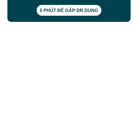
5 PHÚT ĐỂ GẶP DR DUNG
CÔNG TY TNHH BỆNH VIỆN JW HÀN QUỐC
50 Tôn Thất Tùng, Phường Bến Thành, TP.HCM
0968681111
-
0964845399
-
0936105764
cskh.benhvienjw@gmail.com
MST: 3602494834 do sở kế hoạch và đầu tư
TP.HCM cấp ngày 10/05/2011
DỊCH VỤ NỔI BẬT
➤
Phẫu thuật thẩm mỹ