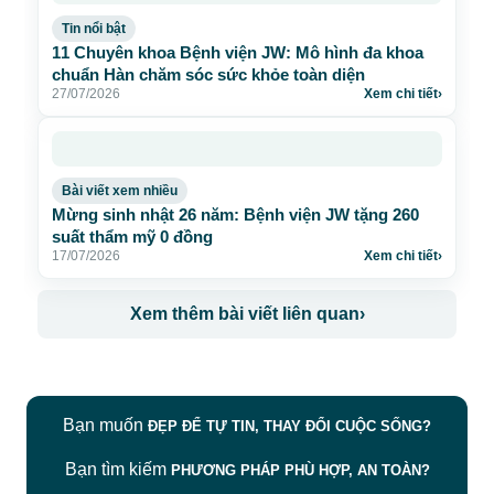
Tin nổi bật
11 Chuyên khoa Bệnh viện JW: Mô hình đa khoa
chuẩn Hàn chăm sóc sức khỏe toàn diện
27/07/2026
Xem chi tiết
›
Bài viết xem nhiều
Mừng sinh nhật 26 năm: Bệnh viện JW tặng 260
suất thẩm mỹ 0 đồng
17/07/2026
Xem chi tiết
›
Xem thêm bài viết liên quan
›
Bạn muốn
ĐẸP ĐỂ TỰ TIN, THAY ĐỔI CUỘC SỐNG?
Bạn tìm kiếm
PHƯƠNG PHÁP PHÙ HỢP, AN TOÀN?