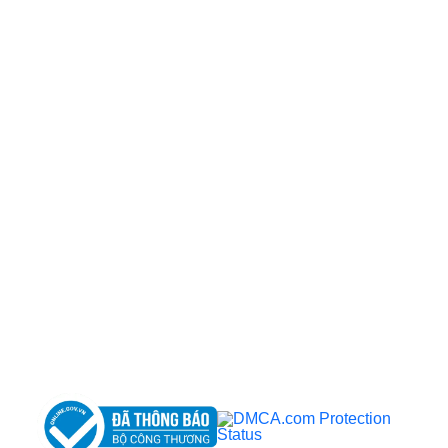
CÔNG TY TNHH BỆNH VIỆN JW HÀN QUỐC
50 Tôn Thất Tùng, Phường Bến Thành, TP.HCM
0968681111
-
0964845399
-
0936105764
cskh.benhvienjw@gmail.com
MST: 3602494834 do sở kế hoạch và đầu tư
TP.HCM cấp ngày 10/05/2011
DỊCH VỤ NỔI BẬT
➤
Phẫu thuật thẩm mỹ
➤
Răng hàm mặt
➤
Trẻ hóa & điều trị da