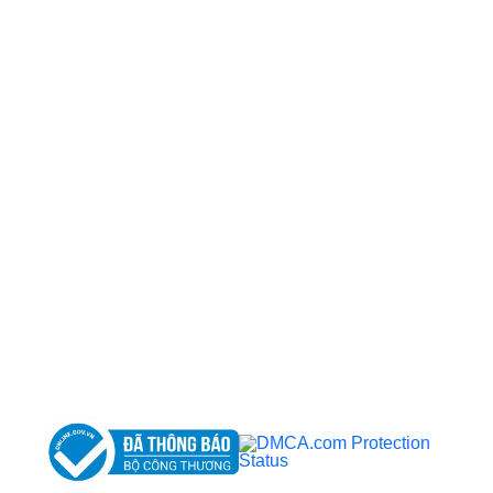
CÔNG TY TNHH BỆNH VIỆN JW HÀN QUỐC
50 Tôn Thất Tùng, Phường Bến Thành, TP.HCM
0968681111
-
0964845399
-
0936105764
cskh.benhvienjw@gmail.com
MST: 3602494834 do sở kế hoạch và đầu tư
TP.HCM cấp ngày 10/05/2011
DỊCH VỤ NỔI BẬT
➤
Phẫu thuật thẩm mỹ
➤
Răng hàm mặt
➤
Trẻ hóa & điều trị da