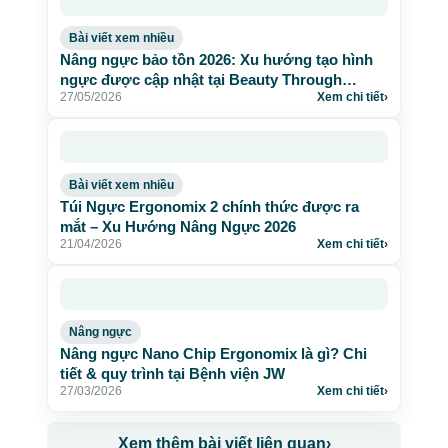
Bài viết xem nhiều
Nâng ngực bảo tồn 2026: Xu hướng tạo hình
ngực được cập nhật tại Beauty Through
27/05/2026
Xem chi tiết
›
Science
Bài viết xem nhiều
Túi Ngực Ergonomix 2 chính thức được ra
mắt – Xu Hướng Nâng Ngực 2026
21/04/2026
Xem chi tiết
›
Nâng ngực
Nâng ngực Nano Chip Ergonomix là gì? Chi
tiết & quy trình tại Bệnh viện JW
27/03/2026
Xem chi tiết
›
Xem thêm bài viết liên quan
›