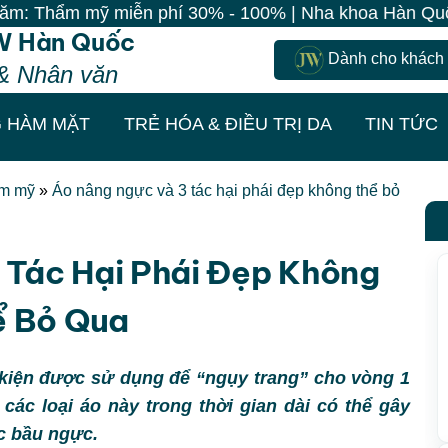
iễn phí 30% - 100% | Nha khoa Hàn Quốc 0 Đồng | Trẻ h
W Hàn Quốc
Dành cho khách
& Nhân văn
 HÀM MẶT
TRẺ HÓA & ĐIỀU TRỊ DA
TIN TỨC
ẩm mỹ
»
Áo nâng ngực và 3 tác hại phái đẹp không thể bỏ
 Tác Hại Phái Đẹp Không
ể Bỏ Qua
kiện được sử dụng để “ngụy trang” cho vòng 1
các loại áo này trong thời gian dài có thể gây
c bầu ngực.