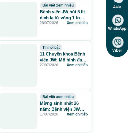
Bài viết xem nhiều
Zalo
Bệnh viện JW hút 5 lít
dịch lạ từ vòng 1 to
28/07/2026
Xem chi tiết
›
115cm do tiêm mỡ
WhatsApp
nhân tạo
Tin nổi bật
Viber
11 Chuyên khoa Bệnh
viện JW: Mô hình đa
27/07/2026
Xem chi tiết
›
khoa chuẩn Hàn chăm
sóc sức khỏe toàn
diện
Bài viết xem nhiều
Mừng sinh nhật 26
năm: Bệnh viện JW
17/07/2026
Xem chi tiết
›
tặng 260 suất thẩm mỹ
0 đồng