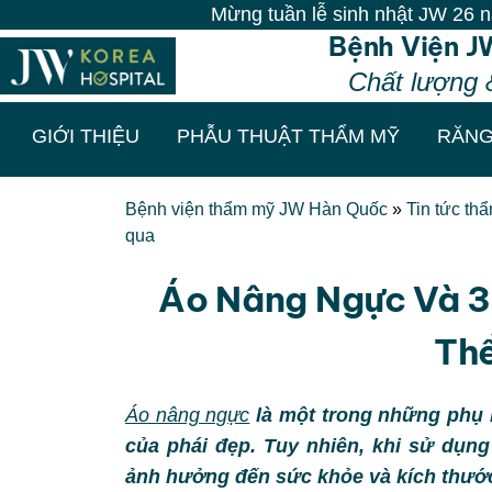
Mừng tuần lễ sinh nhật JW 26 năm: Thẩm mỹ m
Bệnh Viện J
Chất lượng 
GIỚI THIỆU
PHẪU THUẬT THẨM MỸ
RĂNG
Bệnh viện thẩm mỹ JW Hàn Quốc
»
Tin tức th
qua
Áo Nâng Ngực Và 3
Th
Áo nâng ngực
là một trong những phụ 
của phái đẹp. Tuy nhiên, khi sử dụng 
ảnh hưởng đến sức khỏe và kích thướ