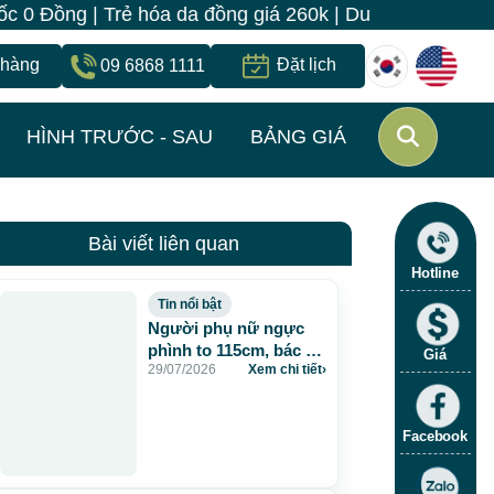
óa da đồng giá 260k | Duy nhất từ 15/7 - 25/7 | Bệnh
 hàng
Đặt lịch
09 6868 1111
HÌNH TRƯỚC - SAU
BẢNG GIÁ
Bài viết liên quan
Hotline
Tin nổi bật
Người phụ nữ ngực
phình to 115cm, bác sĩ
Giá
29/07/2026
Xem chi tiết
›
JW lấy gần 5 lít dịch và
chất lạ sau 20 năm
tiêm mỡ nhân tạo
Facebook