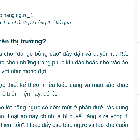
c hại phái đẹp không thể bỏ qua
rên thị trường?
ú cho “đôi gò bồng đào” đầy đặn và quyến rũ. Rất
 lựa chọn những trang phục kín đáo hoặc nhờ vào áo
 vời như mong đợi.
c thiết kế theo nhiều kiểu dáng và màu sắc khác
ổ biến hiện nay, đó là:
 áo lót nâng ngực có đệm mút ở phần dưới tác dụng
n. Loại áo này chính là bí quyết tăng size vòng 1
khiêm tốn”. Hoặc đẩy cao bầu ngực và tạo khe cuốn