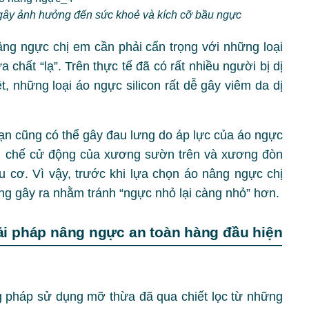
 gây ảnh hưởng đến sức khoẻ và kích cỡ bầu ngực
ng ngực chị em cần phải cẩn trọng với những loại
chất “lạ”. Trên thực tế đã có rất nhiều người bị dị
, những loại áo ngực silicon rất dễ gây viêm da dị
hạn cũng có thể gây đau lưng do áp lực của áo ngực
hạn chế cử động của xương sườn trên và xương đòn
u cơ. Vì vậy, trước khi lựa chọn áo nâng ngực chị
ng gây ra nhằm tránh “ngực nhỏ lại càng nhỏ” hơn.
i pháp nâng ngực an toàn hàng đầu hiện
 pháp sử dụng mỡ thừa đã qua chiết lọc từ những