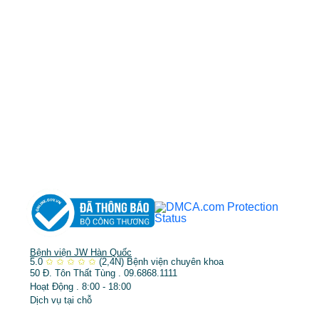
cskh.benhvienjw@gmail.com
MST: 3602494834 do sở kế hoạch và đầu tư
TP.HCM cấp ngày 10/05/2011
DỊCH VỤ NỔI BẬT
➤
Phẫu thuật thẩm mỹ
➤
Răng hàm mặt
➤
Trẻ hóa & điều trị da
Bệnh viện JW Hàn Quốc
5.0
✩
✩
✩
✩
✩
(2,4N)
Bệnh viện chuyên khoa
50 Đ. Tôn Thất Tùng . 09.6868.1111
Hoạt Động . 8:00 - 18:00
Dịch vụ tại chỗ