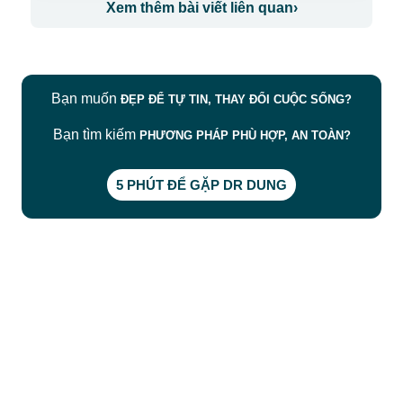
Xem thêm bài viết liên quan
›
Bạn muốn
ĐẸP ĐỂ TỰ TIN, THAY ĐỔI CUỘC SỐNG?
Bạn tìm kiếm
PHƯƠNG PHÁP PHÙ HỢP, AN TOÀN?
5 PHÚT ĐỂ GẶP DR DUNG
CÔNG TY TNHH BỆNH VIỆN JW HÀN QUỐC
50 Tôn Thất Tùng, Phường Bến Thành, TP.HCM
0968681111
-
0964845399
-
0936105764