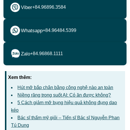
Viber
+84.96896.3584
Whatsapp
+84.96484.5399
Zalo
+84.96868.1111
Xem thêm:
Hút mỡ bắp chân bằng công nghệ nào an toàn
Niềng răng trong suốt AI: Có ăn được không?
5 Cách giảm mỡ bụng hiệu quả không đụng dao
kéo
Bác sĩ thẩm mỹ giỏi – Tiến sĩ Bác sĩ Nguyễn Phan
Tú Dung