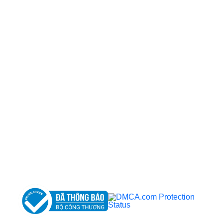
CÔNG TY TNHH BỆNH VIỆN JW HÀN QUỐC
50 Tôn Thất Tùng, Phường Bến Thành, TP.HCM
0968681111
-
0964845399
-
0936105764
cskh.benhvienjw@gmail.com
MST: 3602494834 do sở kế hoạch và đầu tư
TP.HCM cấp ngày 10/05/2011
DỊCH VỤ NỔI BẬT
➤
Phẫu thuật thẩm mỹ
➤
Răng hàm mặt
➤
Trẻ hóa & điều trị da