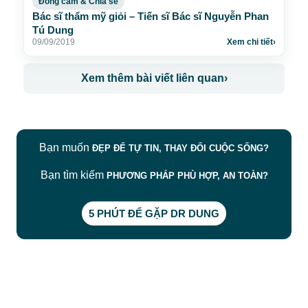
Đồng cảm & Chia sẻ
Bác sĩ thẩm mỹ giỏi – Tiến sĩ Bác sĩ Nguyễn Phan
Tú Dung
09/09/2019
Xem chi tiết
›
Xem thêm bài viết liên quan
›
Bạn muốn
ĐẸP ĐỂ TỰ TIN, THAY ĐỔI CUỘC SỐNG?
Bạn tìm kiếm
PHƯƠNG PHÁP PHÙ HỢP, AN TOÀN?
5 PHÚT ĐỂ GẶP DR DUNG