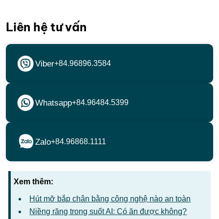
Liên hệ tư vấn
Viber
+84.96896.3584
Whatsapp
+84.96484.5399
Zalo
+84.96868.1111
Xem thêm:
Hút mỡ bắp chân bằng công nghệ nào an toàn
Niềng răng trong suốt AI: Có ăn được không?