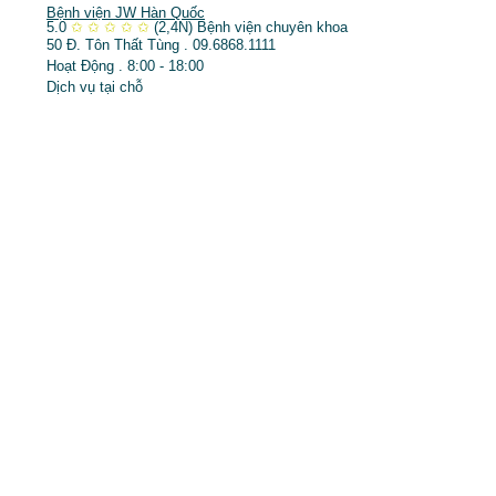
Bệnh viện JW Hàn Quốc
5.0
✩
✩
✩
✩
✩
(2,4N)
Bệnh viện chuyên khoa
50 Đ. Tôn Thất Tùng . 09.6868.1111
Hoạt Động . 8:00 - 18:00
Dịch vụ tại chỗ