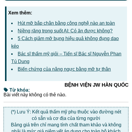
Xem thêm:
Hút mỡ bắp chân bằng công nghệ nào an toàn
Niềng răng trong suốt AI: Có ăn được không?
5 Cách giảm mỡ bụng hiệu quả không đụng dao
kéo
Bác sĩ thẩm mỹ giỏi – Tiến sĩ Bác sĩ Nguyễn Phan
Tú Dung
Biến chứng của nâng ngực bằng mỡ tự thân
BỆNH VIỆN JW HÀN QUỐC
Từ khóa:
Bài viết này không có thẻ nào.
(*) Lưu Ý: Kết quả thẩm mỹ phụ thuộc vào đường nét
có sẵn và cơ địa của từng người
Bảng giá trên chỉ mang tính chất tham khảo và không
phải là mức giá niêm yết áp dụng cho toàn bộ khách