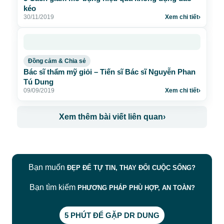
kéo
30/11/2019
Xem chi tiết
›
Đồng cảm & Chia sẻ
Bác sĩ thẩm mỹ giỏi – Tiến sĩ Bác sĩ Nguyễn Phan
Tú Dung
09/09/2019
Xem chi tiết
›
Xem thêm bài viết liên quan
›
Bạn muốn
ĐẸP ĐỂ TỰ TIN, THAY ĐỔI CUỘC SỐNG?
Bạn tìm kiếm
PHƯƠNG PHÁP PHÙ HỢP, AN TOÀN?
5 PHÚT ĐỂ GẶP DR DUNG