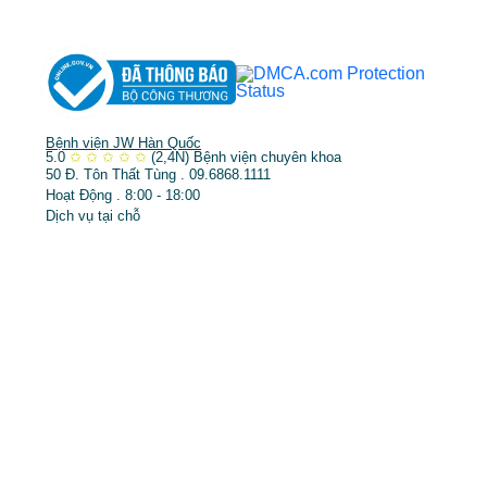
➤
Trẻ hóa & điều trị da
Bệnh viện JW Hàn Quốc
5.0
✩
✩
✩
✩
✩
(2,4N)
Bệnh viện chuyên khoa
50 Đ. Tôn Thất Tùng . 09.6868.1111
Hoạt Động . 8:00 - 18:00
Dịch vụ tại chỗ