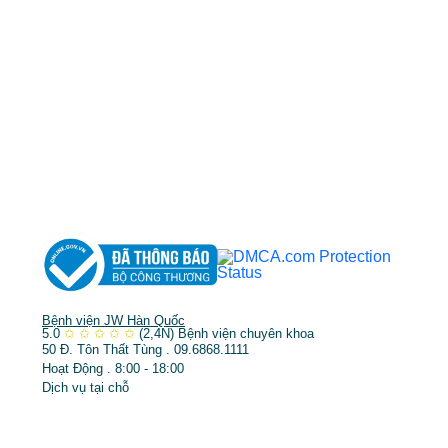
MST: 3602494834 do sở kế hoạch và đầu tư
TP.HCM cấp ngày 10/05/2011
DỊCH VỤ NỔI BẬT
➤
Phẫu thuật thẩm mỹ
➤
Răng hàm mặt
➤
Trẻ hóa & điều trị da
Bệnh viện JW Hàn Quốc
5.0
✩
✩
✩
✩
✩
(2,4N)
Bệnh viện chuyên khoa
50 Đ. Tôn Thất Tùng . 09.6868.1111
Hoạt Động . 8:00 - 18:00
Dịch vụ tại chỗ