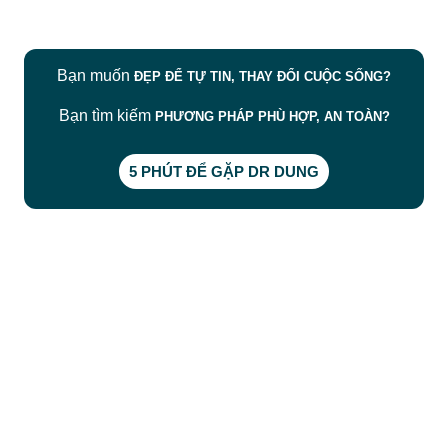
Bạn muốn
ĐẸP ĐỂ TỰ TIN, THAY ĐỔI CUỘC SỐNG?
Bạn tìm kiếm
PHƯƠNG PHÁP PHÙ HỢP, AN TOÀN?
5 PHÚT ĐỂ GẶP DR DUNG
CÔNG TY TNHH BỆNH VIỆN JW HÀN QUỐC
50 Tôn Thất Tùng, Phường Bến Thành, TP.HCM
0968681111
-
0964845399
-
0936105764
cskh.benhvienjw@gmail.com