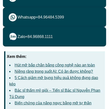
Whatsapp
+84.96484.5399
Zalo
+84.96868.1111
Xem thêm:
Hút mỡ bắp chân bằng công nghệ nào an toàn
Niềng răng trong suốt AI: Có ăn được không?
5 Cách giảm mỡ bụng hiệu quả không đụng dao
kéo
Bác sĩ thẩm mỹ giỏi – Tiến sĩ Bác sĩ Nguyễn Phan
Tú Dung
Biến chứng của nâng ngực bằng mỡ tự thân