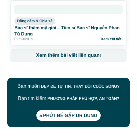
Đồng cảm & Chia sẻ
Bác sĩ thẩm mỹ giỏi – Tiến sĩ Bác sĩ Nguyễn Phan
Tú Dung
09/09/2019
Xem chi tiết
›
Xem thêm bài viết liên quan
›
Bạn muốn
ĐẸP ĐỂ TỰ TIN, THAY ĐỔI CUỘC SỐNG?
Bạn tìm kiếm
PHƯƠNG PHÁP PHÙ HỢP, AN TOÀN?
5 PHÚT ĐỂ GẶP DR DUNG