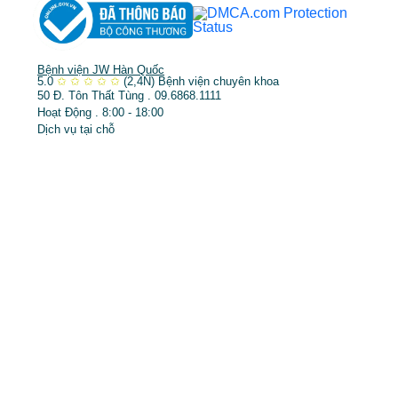
Bệnh viện JW Hàn Quốc
5.0
✩
✩
✩
✩
✩
(2,4N)
Bệnh viện chuyên khoa
50 Đ. Tôn Thất Tùng . 09.6868.1111
Hoạt Động . 8:00 - 18:00
Dịch vụ tại chỗ