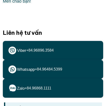
Mến chào bạn!
Liên hệ tư vấn
Viber
+84.96896.3584
Whatsapp
+84.96484.5399
Zalo
+84.96868.1111