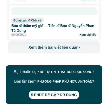
Đồng cảm & Chia sẻ
Bác sĩ thẩm mỹ giỏi – Tiến sĩ Bác sĩ Nguyễn Phan
Tú Dung
09/09/2019
Xem chi tiết
›
Xem thêm bài viết liên quan
›
Bạn muốn
ĐẸP ĐỂ TỰ TIN, THAY ĐỔI CUỘC SỐNG?
Bạn tìm kiếm
PHƯƠNG PHÁP PHÙ HỢP, AN TOÀN?
5 PHÚT ĐỂ GẶP DR DUNG