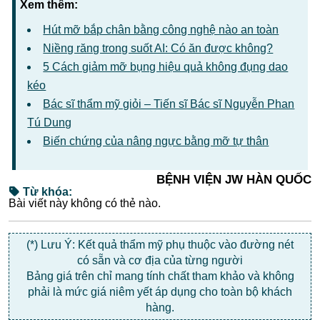
Xem thêm:
Hút mỡ bắp chân bằng công nghệ nào an toàn
Niềng răng trong suốt AI: Có ăn được không?
5 Cách giảm mỡ bụng hiệu quả không đụng dao
kéo
Bác sĩ thẩm mỹ giỏi – Tiến sĩ Bác sĩ Nguyễn Phan
Tú Dung
Biến chứng của nâng ngực bằng mỡ tự thân
BỆNH VIỆN JW HÀN QUỐC
Từ khóa:
Bài viết này không có thẻ nào.
(*) Lưu Ý: Kết quả thẩm mỹ phụ thuộc vào đường nét
có sẵn và cơ địa của từng người
Bảng giá trên chỉ mang tính chất tham khảo và không
phải là mức giá niêm yết áp dụng cho toàn bộ khách
hàng.