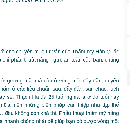
g ngực an toàn. Em cảm ơn!
 về cho chuyên mục tư vấn của Thẩm mỹ Hàn Quốc
a chỉ phẫu thuật nâng ngực an toàn của bạn, chúng
ỉ ở gương mặt mà còn ở vòng một đầy đặn, quyến
nằm ở các tiêu chuẩn sau: đầy đặn, săn chắc, kích
ảy sệ. Thạch Hà đã 25 tuổi nghĩa là ở độ tuổi này
 nữa, nên những biện pháp can thiệp như tập thể
t… đều không còn khả thi. Phẫu thuật thẩm mỹ nâng
và nhanh chóng nhất để giúp bạn có được vòng một