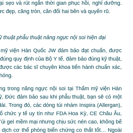
ại sẹo và rút ngắn thời gian phục hồi, nghỉ dưỡng.
c đẹp, căng tròn, cân đối hai bên và quyến rũ.
huật phẫu thuật nâng ngực nội soi hiện đại
ẩm mỹ viện Hàn Quốc JW đảm bảo đạt chuẩn, được
 đúng quy định của Bộ Y tế, đảm bảo đúng kỹ thuật,
 được các bác sĩ chuyên khoa tiến hành chuẩn xác,
chóng.
ụng trong nâng ngực nội soi tại Thẩm mỹ viện Hàn
, Đức đảm bảo sau khi phẫu thuật, bạn sẽ có một
ài. Trong đó, các dòng túi nhám Inspira (Allergan),
 tổ chức y tế uy tín như FDA Hoa Kỳ, CE Châu Âu,
i gel mềm mại nhưng chịu sức nén cao, không bể
t dịch cơ thể phòng biến chứng co thắt tốt… Ngoài