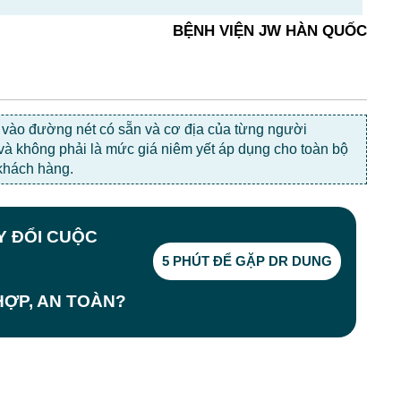
BỆNH VIỆN JW HÀN QUỐC
c vào đường nét có sẵn và cơ địa của từng người
 và không phải là mức giá niêm yết áp dụng cho toàn bộ
khách hàng.
AY ĐỔI CUỘC
5 PHÚT ĐỂ GẶP DR DUNG
ỢP, AN TOÀN?