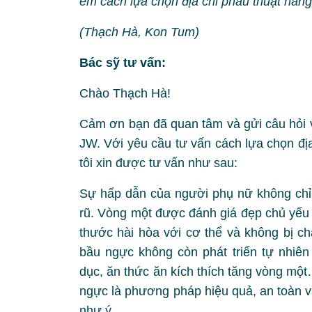
em cách lựa chọn địa chỉ phẫu thuật nân
(Thạch Hà, Kon Tum)
Bác sỹ tư vấn:
Chào Thạch Hà!
Cảm ơn bạn đã quan tâm và gửi câu hỏi
JW. Với yêu cầu tư vấn cách lựa chọn đị
tôi xin được tư vấn như sau:
Sự hấp dẫn của người phụ nữ không ch
rũ. Vòng một được đánh giá đẹp chủ yếu 
thước hài hòa với cơ thể và không bị ch
bầu ngực không còn phát triển tự nhiên
dục, ăn thức ăn kích thích tăng vòng mộ
ngực là phương pháp hiệu quả, an toàn 
như ý.