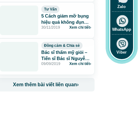
Zalo
Tư Vấn
5 Cách giảm mỡ bụng
hiệu quả không đụng
30/11/2019
Xem chi tiết
›
dao kéo
WhatsApp
Đồng cảm & Chia sẻ
Bác sĩ thẩm mỹ giỏi –
Viber
Tiến sĩ Bác sĩ Nguyễn
09/09/2019
Xem chi tiết
›
Phan Tú Dung
Xem thêm bài viết liên quan
›