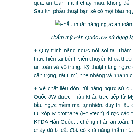
quả, an toàn mà ít chảy máu, không để l
Sau khi phẫu thuật bạn sẽ có một bầu ngự
Thẩm mỹ Hàn Quốc JW sử dụng kỹ t
+ Quy trình nâng ngực nội soi tại Th
thực hiện tại bệnh viện chuyên khoa theo
an toàn và vô trùng. Kỹ thuật nâng ngực
cẩn trọng, rất tỉ mỉ, nhẹ nhàng và nhanh 
+ Về chất liệu độn, túi nâng ngực sử d
Quốc JW được nhập khẩu trực tiếp từ Mỹ
bầu ngực mềm mại tự nhiên, duy trì lâu d
túi xốp Microthane (Polytech) được các
KFDA Hàn Quốc… chứng nhận an toàn. Tú
chảy dù bị cắt đôi, có khả năng thấm hú