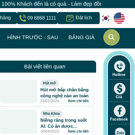
n là có quà - Làm đẹp đồng giá chỉ 499K - Đăng ký giữ
 hàng
Đặt lịch
09 6868 1111
HÌNH TRƯỚC - SAU
BẢNG GIÁ
Bài viết liên quan
Hotline
Hút mỡ
Hút mỡ bắp chân bằng
công nghệ nào an toàn
Giá
14/01/2024
Xem chi tiết
›
Nha Khoa
Facebook
Niềng răng trong suốt
AI: Có ăn được
30/04/2023
Xem chi tiết
›
không?