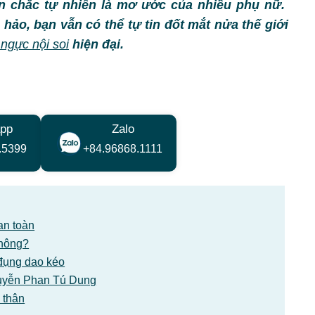
n chắc tự nhiên là mơ ước của nhiều phụ nữ.
ảo, bạn vẫn có thể tự tin đốt mắt nửa thế giới
ngực nội soi
hiện đại.
pp
Zalo
.5399
+84.96868.1111
an toàn
không?
đụng dao kéo
Nguyễn Phan Tú Dung
 thân