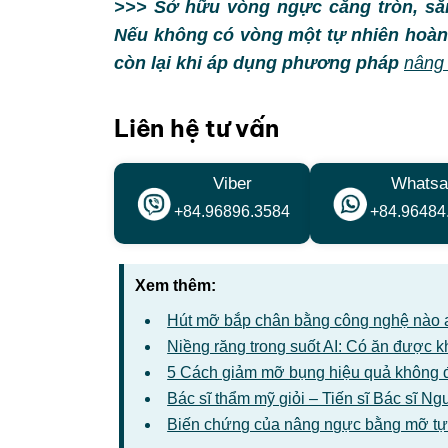
>>> Sở hữu vòng ngực căng tròn, să
Nếu không có vòng một tự nhiên hoàn h
còn lại khi áp dụng phương pháp
nâng 
Liên hệ tư vấn
Viber
Whatsa
+84.96896.3584
+84.96484
Xem thêm:
Hút mỡ bắp chân bằng công nghệ nào 
Niềng răng trong suốt AI: Có ăn được 
5 Cách giảm mỡ bụng hiệu quả không 
Bác sĩ thẩm mỹ giỏi – Tiến sĩ Bác sĩ 
Biến chứng của nâng ngực bằng mỡ tự