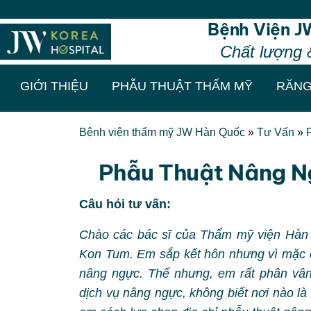
Thẩm mỹ chuẩ
Bệnh Viện J
Chất lượng 
GIỚI THIỆU
PHẪU THUẬT THẨM MỸ
RĂNG
Bệnh viện thẩm mỹ JW Hàn Quốc
»
Tư Vấn
»
Phẫu Thuật Nâng N
Câu hỏi tư vấn:
Chào các bác sĩ của Thẩm mỹ viện Hàn
Kon Tum. Em sắp kết hôn nhưng vì mặc 
nâng ngực. Thế nhưng, em rất phân vân
dịch vụ nâng ngực, không biết nơi nào là