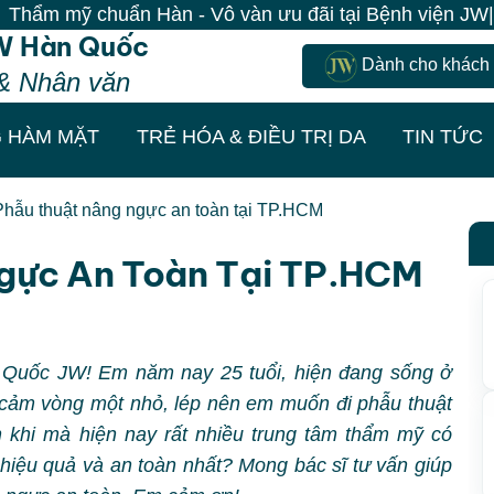
n Hàn - Vô vàn ưu đãi tại Bệnh viện JW| 100% Khách đế
W Hàn Quốc
Dành cho khách
& Nhân văn
 HÀM MẶT
TRẺ HÓA & ĐIỀU TRỊ DA
TIN TỨC
Phẫu thuật nâng ngực an toàn tại TP.HCM
gực An Toàn Tại TP.HCM
 Quốc JW! Em năm nay 25 tuổi, hiện đang sống ở
cảm vòng một nhỏ, lép nên em muốn đi phẫu thuật
 khi mà hiện nay rất nhiều trung tâm thẩm mỹ có
 hiệu quả và an toàn nhất? Mong bác sĩ tư vấn giúp