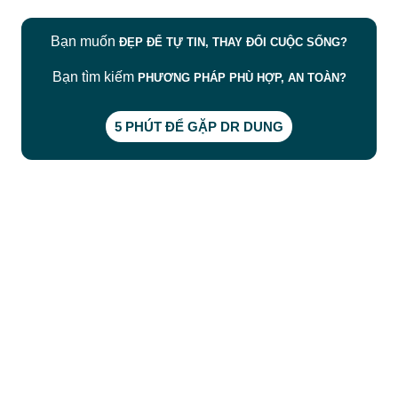
Bạn muốn
ĐẸP ĐỂ TỰ TIN, THAY ĐỔI CUỘC SỐNG?
Bạn tìm kiếm
PHƯƠNG PHÁP PHÙ HỢP, AN TOÀN?
5 PHÚT ĐỂ GẶP DR DUNG
CÔNG TY TNHH BỆNH VIỆN JW HÀN QUỐC
50 Tôn Thất Tùng, Phường Bến Thành, TP.HCM
0968681111
-
0964845399
-
0936105764
cskh.benhvienjw@gmail.com
MST: 3602494834 do sở kế hoạch và đầu tư