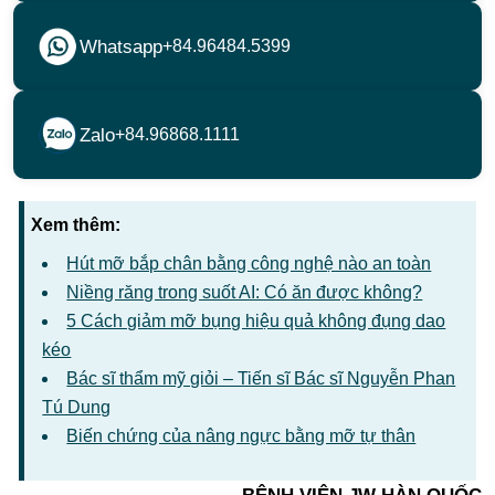
Whatsapp
+84.96484.5399
Zalo
+84.96868.1111
Xem thêm:
Hút mỡ bắp chân bằng công nghệ nào an toàn
Niềng răng trong suốt AI: Có ăn được không?
5 Cách giảm mỡ bụng hiệu quả không đụng dao
kéo
Bác sĩ thẩm mỹ giỏi – Tiến sĩ Bác sĩ Nguyễn Phan
Tú Dung
Biến chứng của nâng ngực bằng mỡ tự thân