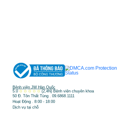
TP.HCM cấp ngày 10/05/2011
DỊCH VỤ NỔI BẬT
➤
Phẫu thuật thẩm mỹ
➤
Răng hàm mặt
➤
Trẻ hóa & điều trị da
Bệnh viện JW Hàn Quốc
5.0
✩
✩
✩
✩
✩
(2,4N)
Bệnh viện chuyên khoa
50 Đ. Tôn Thất Tùng . 09.6868.1111
Hoạt Động . 8:00 - 18:00
Dịch vụ tại chỗ