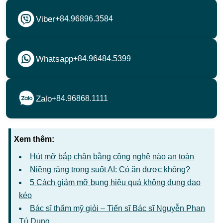
Viber
+84.96896.3584
Whatsapp
+84.96484.5399
Zalo
+84.96868.1111
Xem thêm:
Hút mỡ bắp chân bằng công nghệ nào an toàn
Niềng răng trong suốt AI: Có ăn được không?
5 Cách giảm mỡ bụng hiệu quả không đụng dao
kéo
Bác sĩ thẩm mỹ giỏi – Tiến sĩ Bác sĩ Nguyễn Phan
Tú Dung