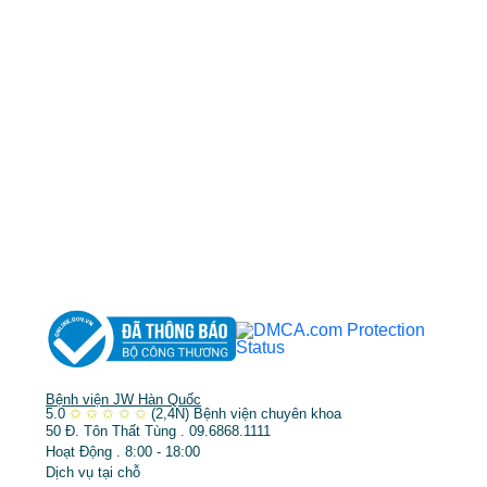
cskh.benhvienjw@gmail.com
MST: 3602494834 do sở kế hoạch và đầu tư
TP.HCM cấp ngày 10/05/2011
DỊCH VỤ NỔI BẬT
➤
Phẫu thuật thẩm mỹ
➤
Răng hàm mặt
➤
Trẻ hóa & điều trị da
Bệnh viện JW Hàn Quốc
5.0
✩
✩
✩
✩
✩
(2,4N)
Bệnh viện chuyên khoa
50 Đ. Tôn Thất Tùng . 09.6868.1111
Hoạt Động . 8:00 - 18:00
Dịch vụ tại chỗ