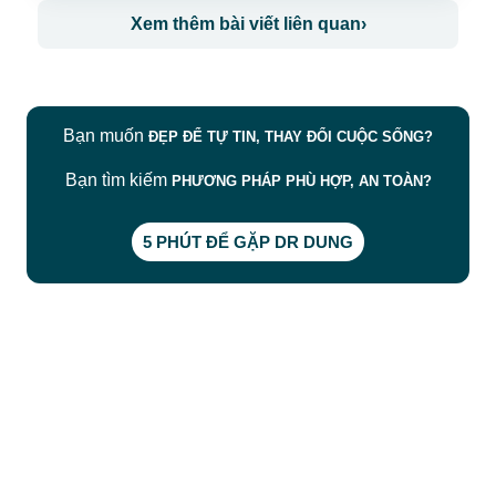
Xem thêm bài viết liên quan
›
Bạn muốn
ĐẸP ĐỂ TỰ TIN, THAY ĐỔI CUỘC SỐNG?
Bạn tìm kiếm
PHƯƠNG PHÁP PHÙ HỢP, AN TOÀN?
5 PHÚT ĐỂ GẶP DR DUNG
CÔNG TY TNHH BỆNH VIỆN JW HÀN QUỐC
50 Tôn Thất Tùng, Phường Bến Thành, TP.HCM
0968681111
-
0964845399
-
0936105764