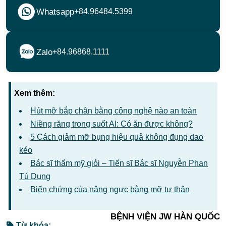
Whatsapp
+84.96484.5399
Zalo
+84.96868.1111
Xem thêm:
Hút mỡ bắp chân bằng công nghệ nào an toàn
Niềng răng trong suốt AI: Có ăn được không?
5 Cách giảm mỡ bụng hiệu quả không đụng dao
kéo
Bác sĩ thẩm mỹ giỏi – Tiến sĩ Bác sĩ Nguyễn Phan
Tú Dung
Biến chứng của nâng ngực bằng mỡ tự thân
BỆNH VIỆN JW HÀN QUỐC
Từ khóa: