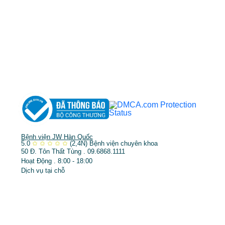
DỊCH VỤ NỔI BẬT
➤
Phẫu thuật thẩm mỹ
➤
Răng hàm mặt
➤
Trẻ hóa & điều trị da
Bệnh viện JW Hàn Quốc
5.0
✩
✩
✩
✩
✩
(2,4N)
Bệnh viện chuyên khoa
50 Đ. Tôn Thất Tùng . 09.6868.1111
Hoạt Động . 8:00 - 18:00
Dịch vụ tại chỗ