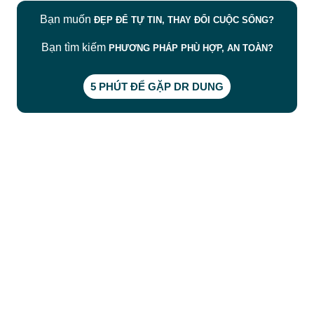
Bạn muốn
ĐẸP ĐỂ TỰ TIN, THAY ĐỔI CUỘC SỐNG?
Bạn tìm kiếm
PHƯƠNG PHÁP PHÙ HỢP, AN TOÀN?
5 PHÚT ĐỂ GẶP DR DUNG
CÔNG TY TNHH BỆNH VIỆN JW HÀN QUỐC
50 Tôn Thất Tùng, Phường Bến Thành, TP.HCM
0968681111
-
0964845399
-
0936105764
cskh.benhvienjw@gmail.com
MST: 3602494834 do sở kế hoạch và đầu tư
TP.HCM cấp ngày 10/05/2011