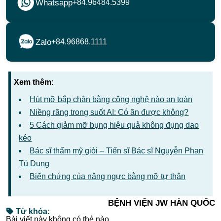
Whatsapp
+84.96484.5399
Zalo
+84.96868.1111
Xem thêm:
Hút mỡ bắp chân bằng công nghệ nào an toàn
Niềng răng trong suốt AI: Có ăn được không?
5 Cách giảm mỡ bụng hiệu quả không đụng dao
kéo
Bác sĩ thẩm mỹ giỏi – Tiến sĩ Bác sĩ Nguyễn Phan
Tú Dung
Biến chứng của nâng ngực bằng mỡ tự thân
BỆNH VIỆN JW HÀN QUỐC
Từ khóa:
Bài viết này không có thẻ nào.