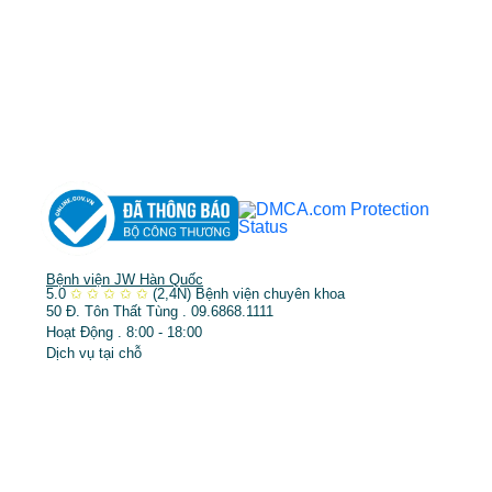
DỊCH VỤ NỔI BẬT
➤
Phẫu thuật thẩm mỹ
➤
Răng hàm mặt
➤
Trẻ hóa & điều trị da
Bệnh viện JW Hàn Quốc
5.0
✩
✩
✩
✩
✩
(2,4N)
Bệnh viện chuyên khoa
50 Đ. Tôn Thất Tùng . 09.6868.1111
Hoạt Động . 8:00 - 18:00
Dịch vụ tại chỗ