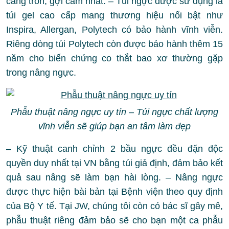
căng tròn, gợi cảm nhất. – Túi ngực được sử dụng là
túi gel cao cấp mang thương hiệu nổi bật như
Inspira, Allergan, Polytech có bảo hành vĩnh viễn.
Riêng dòng túi Polytech còn được bảo hành thêm 15
năm cho biến chứng co thắt bao xơ thường gặp
trong nâng ngực.
Phẫu thuật nâng ngực uy tín – Túi ngực chất lượng
vĩnh viễn sẽ giúp bạn an tâm làm đẹp
– Kỹ thuật canh chỉnh 2 bầu ngực đều đặn độc
quyền duy nhất tại VN bằng túi giả định, đảm bảo kết
quả sau nâng sẽ làm bạn hài lòng. – Nâng ngực
được thực hiện bài bản tại Bệnh viện theo quy định
của Bộ Y tế. Tại JW, chúng tôi còn có bác sĩ gây mê,
phẫu thuật riêng đảm bảo sẽ cho bạn một ca phẫu