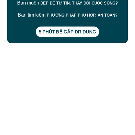
Bạn muốn
ĐẸP ĐỂ TỰ TIN, THAY ĐỔI CUỘC SỐNG?
Bạn tìm kiếm
PHƯƠNG PHÁP PHÙ HỢP, AN TOÀN?
5 PHÚT ĐỂ GẶP DR DUNG
CÔNG TY TNHH BỆNH VIỆN JW HÀN QUỐC
50 Tôn Thất Tùng, Phường Bến Thành, TP.HCM
0968681111
-
0964845399
-
0936105764
cskh.benhvienjw@gmail.com
MST: 3602494834 do sở kế hoạch và đầu tư
TP.HCM cấp ngày 10/05/2011