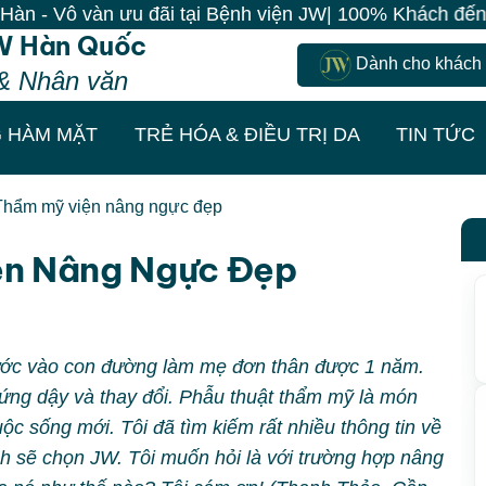
àn ưu đãi tại Bệnh viện JW| 100% Khách đến là có quà 
W Hàn Quốc
Dành cho khách
& Nhân văn
 HÀM MẶT
TRẺ HÓA & ĐIỀU TRỊ DA
TIN TỨC
Thẩm mỹ viện nâng ngực đẹp
ện Nâng Ngực Đẹp
bước vào con đường làm mẹ đơn thân được 1 năm.
đứng dậy và thay đổi. Phẫu thuật thẩm mỹ là món
c sống mới. Tôi đã tìm kiếm rất nhiều thông tin về
h sẽ chọn JW. Tôi muốn hỏi là với trường hợp nâng