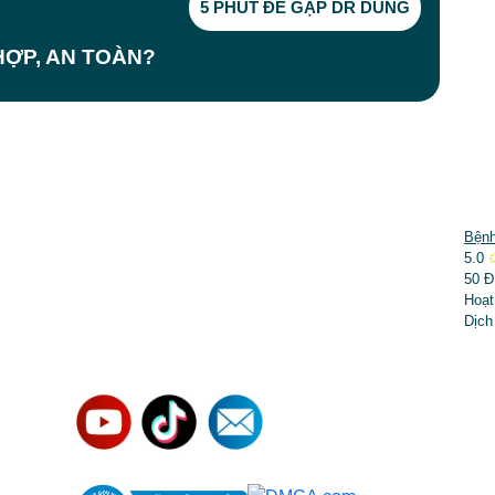
5 PHÚT ĐỂ GẶP DR DUNG
ỢP, AN TOÀN?
DỊCH VỤ NỔI BẬT
Bệnh
5.0
➤
Phẫu thuật thẩm mỹ
50 Đ
Hoạt
➤
Răng hàm mặt
Dịch
➤
Trẻ hóa & điều trị da