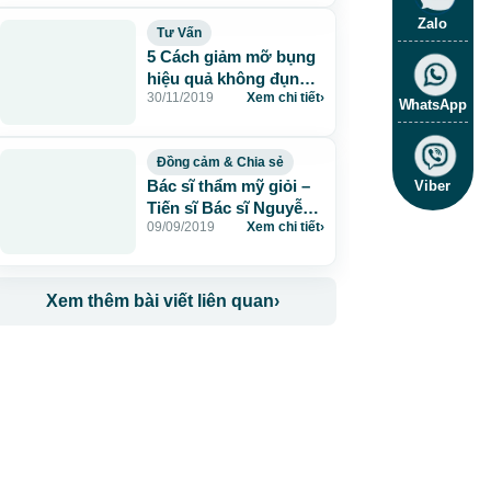
Zalo
Tư Vấn
5 Cách giảm mỡ bụng
hiệu quả không đụng
30/11/2019
Xem chi tiết
›
dao kéo
WhatsApp
Đồng cảm & Chia sẻ
Bác sĩ thẩm mỹ giỏi –
Viber
Tiến sĩ Bác sĩ Nguyễn
09/09/2019
Xem chi tiết
›
Phan Tú Dung
Xem thêm bài viết liên quan
›