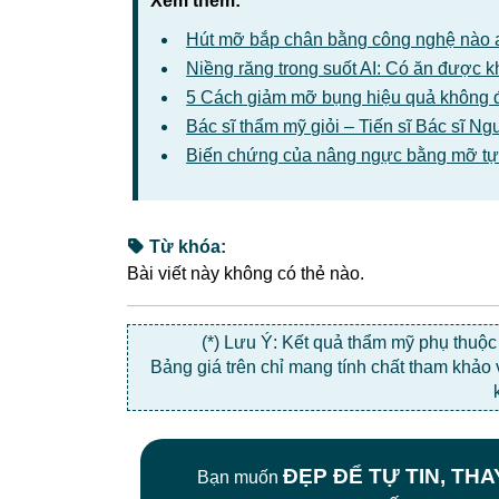
Xem thêm:
Hút mỡ bắp chân bằng công nghệ nào 
Niềng răng trong suốt AI: Có ăn được 
5 Cách giảm mỡ bụng hiệu quả không 
Bác sĩ thẩm mỹ giỏi – Tiến sĩ Bác sĩ 
Biến chứng của nâng ngực bằng mỡ tự
Từ khóa:
Bài viết này không có thẻ nào.
(*) Lưu Ý: Kết quả thẩm mỹ phụ thuộ
Bảng giá trên chỉ mang tính chất tham khảo
ĐẸP ĐỂ TỰ TIN, TH
Bạn muốn