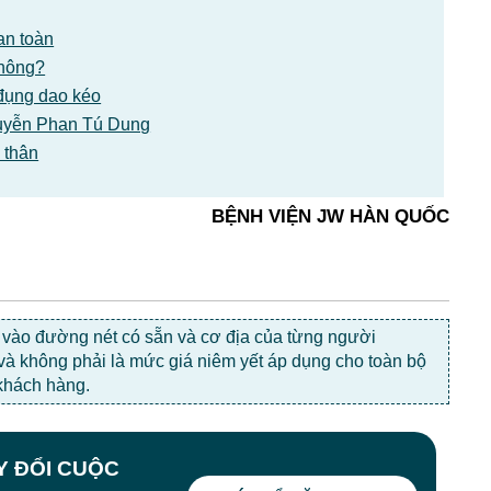
an toàn
không?
đụng dao kéo
Nguyễn Phan Tú Dung
 thân
BỆNH VIỆN JW HÀN QUỐC
c vào đường nét có sẵn và cơ địa của từng người
 và không phải là mức giá niêm yết áp dụng cho toàn bộ
khách hàng.
AY ĐỔI CUỘC