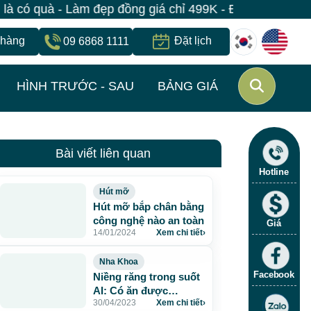
- Làm đẹp đồng giá chỉ 499K - Đăng ký giữ suất ngay |
 hàng
Đặt lịch
09 6868 1111
HÌNH TRƯỚC - SAU
BẢNG GIÁ
Bài viết liên quan
Hotline
Hút mỡ
Hút mỡ bắp chân bằng
công nghệ nào an toàn
Giá
14/01/2024
Xem chi tiết
›
Nha Khoa
Facebook
Niềng răng trong suốt
AI: Có ăn được
30/04/2023
Xem chi tiết
›
không?