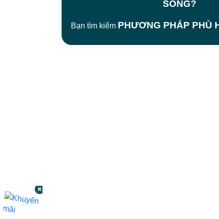
SỐNG?
PHƯƠNG PHÁP PHÙ H
Bạn tìm kiếm
CÔNG TY TNHH BỆNH VIỆN JW HÀN
QUỐC
50 Tôn Thất Tùng, Phường Bến Thành,
TP.HCM
0968681111
-
0964845399
-
0936105764
cskh.benhvienjw@gmail.com
MST: 3602494834 do sở kế hoạch và đầu tư
TP.HCM cấp ngày 10/05/2011