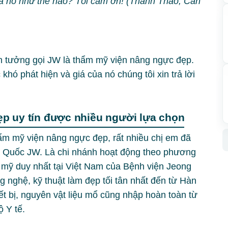
của nó như thế nào? Tôi cám ơn! (Thanh Thảo, Cần
 tưởng gọi JW là thẩm mỹ viện nâng ngực đẹp.
ó phát hiện và giá của nó chúng tôi xin trả lời
p uy tín được nhiều người lựa chọn
ẩm mỹ viện nâng ngực đẹp, rất nhiều chị em đã
n Quốc JW. Là chi nhánh hoạt động theo phương
mỹ duy nhất tại Việt Nam của Bệnh viện Jeong
 nghệ, kỹ thuật làm đẹp tối tân nhất đến từ Hàn
t bị, nguyên vật liệu mổ cũng nhập hoàn toàn từ
 Y tế.