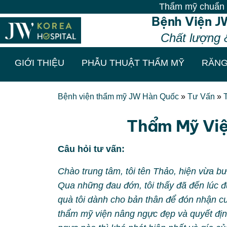
Thẩm mỹ chuẩn Hàn - Vô v
Bệnh Viện J
Chất lượng 
GIỚI THIỆU
PHẪU THUẬT THẨM MỸ
RĂNG
Bệnh viện thẩm mỹ JW Hàn Quốc
»
Tư Vấn
»
Thẩm Mỹ Vi
Câu hỏi tư vấn:
Chào trung tâm, tôi tên Thảo, hiện vừa 
Qua những đau đớn, tôi thấy đã đến lúc 
quà tôi dành cho bản thân để đón nhận cuộ
thẩm mỹ viện nâng ngực đẹp và quyết địn