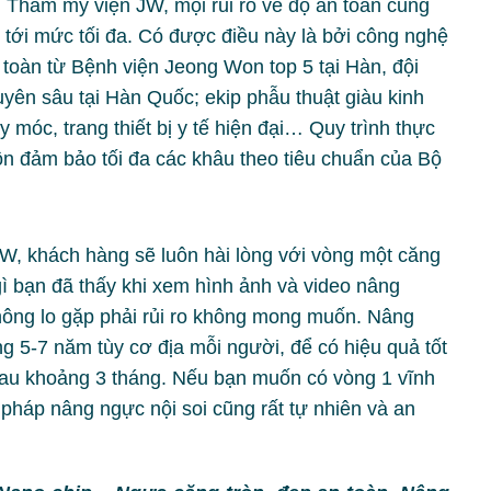
 Thẩm mỹ viện JW, mọi rủi ro về độ an toàn cũng
ới mức tối đa. Có được điều này là bởi công nghệ
toàn từ Bệnh viện Jeong Won top 5 tại Hàn, đội
yên sâu tại Hàn Quốc; ekip phẫu thuật giàu kinh
móc, trang thiết bị y tế hiện đại… Quy trình thực
n đảm bảo tối đa các khâu theo tiêu chuẩn của Bộ
, khách hàng sẽ luôn hài lòng với vòng một căng
ì bạn đã thấy khi xem hình ảnh và video nâng
hông lo gặp phải rủi ro không mong muốn. Nâng
 5-7 năm tùy cơ địa mỗi người, để có hiệu quả tốt
sau khoảng 3 tháng. Nếu bạn muốn có vòng 1 vĩnh
pháp nâng ngực nội soi cũng rất tự nhiên và an