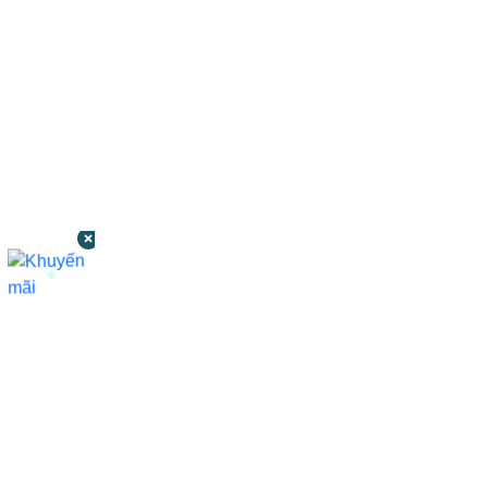
CÔNG TY TNHH BỆNH VIỆN JW HÀN
QUỐC
50 Tôn Thất Tùng, Phường Bến Thành,
TP.HCM
0968681111
-
0964845399
-
0936105764
cskh.benhvienjw@gmail.com
MST: 3602494834 do sở kế hoạch và đầu tư
TP.HCM cấp ngày 10/05/2011