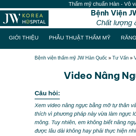
Thẩm mỹ chuẩn Hàn - Vô vàn ưu đãi
Bệnh Viện J
Chất lượng 
GIỚI THIỆU
PHẪU THUẬT THẨM MỸ
RĂNG
Bệnh viện thẩm mỹ JW Hàn Quốc
»
Tư Vấn
»
Video Nâng Ng
Câu hỏi:
Xem video nâng ngực bằng mỡ tự thân và m
thích vì phương pháp này vừa làm ngực lớ
mông. Tuy nhiên, em không biết nâng ng
được lâu dài không hay phải thực hiện n