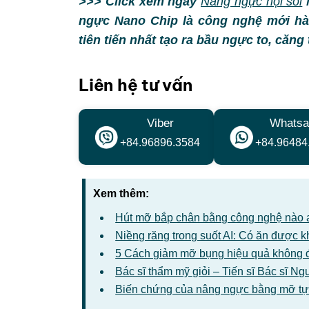
>>> Click xem ngay
Nâng ngực nội soi
N
ngực Nano Chip là công nghệ mới hà
tiên tiến nhất tạo ra bầu ngực to, căng
Liên hệ tư vấn
Viber
Whatsa
+84.96896.3584
+84.96484
Xem thêm:
Hút mỡ bắp chân bằng công nghệ nào 
Niềng răng trong suốt AI: Có ăn được 
5 Cách giảm mỡ bụng hiệu quả không 
Bác sĩ thẩm mỹ giỏi – Tiến sĩ Bác sĩ 
Biến chứng của nâng ngực bằng mỡ tự