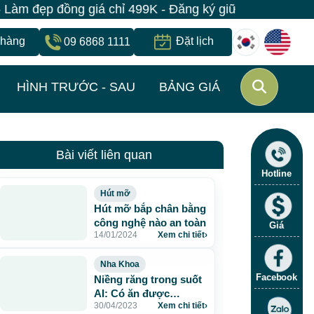
 đồng giá chỉ 499K - Đăng ký giữ suất ngay | Bệnh vi
 hàng
Đặt lịch
09 6868 1111
HÌNH TRƯỚC - SAU
BẢNG GIÁ
Bài viết liên quan
Hotline
Hút mỡ
Hút mỡ bắp chân bằng
công nghệ nào an toàn
Giá
14/01/2024
Xem chi tiết
›
Nha Khoa
Facebook
Niềng răng trong suốt
AI: Có ăn được
30/04/2023
Xem chi tiết
›
không?