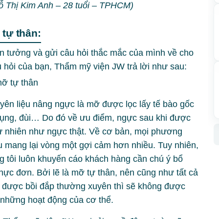
ỗ Thị Kim Anh – 28 tuổi – TPHCM)
 tự thân:
n tưởng và gửi câu hỏi thắc mắc của mình về cho
 hỏi của bạn, Thẩm mỹ viện JW trả lời như sau:
ên liệu nâng ngực là mỡ được lọc lấy tế bào gốc
bụng, đùi… Do đó về ưu điểm, ngực sau khi được
 nhiên như ngực thật. Về cơ bản, mọi phương
 mang lại vòng một gợi cảm hơn nhiều. Tuy nhiên,
g tôi luôn khuyến cáo khách hàng cần chú ý bổ
hực đơn. Bởi lẽ là mỡ tự thân, nên cũng như tất cả
g được bồi đắp thường xuyên thì sẽ không được
o những hoạt động của cơ thể.