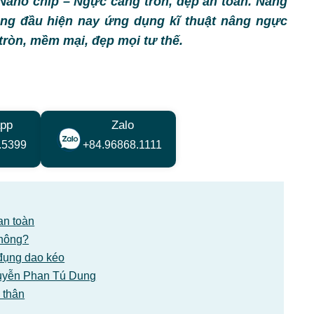
ano chip – Ngực căng tròn, đẹp an toàn. Nâng
ng đầu hiện nay ứng dụng kĩ thuật nâng ngực
 tròn, mềm mại, đẹp mọi tư thế.
pp
Zalo
.5399
+84.96868.1111
an toàn
không?
đụng dao kéo
Nguyễn Phan Tú Dung
 thân