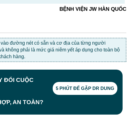
BỆNH VIỆN JW HÀN QUỐC
c vào đường nét có sẵn và cơ địa của từng người
 và không phải là mức giá niêm yết áp dụng cho toàn bộ
khách hàng.
AY ĐỔI CUỘC
5 PHÚT ĐỂ GẶP DR DUNG
ỢP, AN TOÀN?