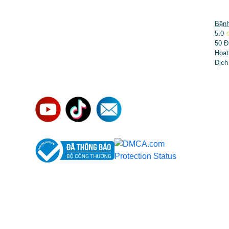
DỊCH VỤ NỔI BẬT
Bệnh
5.0
➤
Phẫu thuật thẩm mỹ
50 Đ
Hoạt
➤
Răng hàm mặt
Dịch
➤
Trẻ hóa & điều trị da