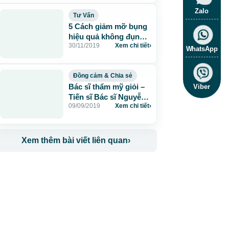
Zalo
Tư Vấn
5 Cách giảm mỡ bụng
hiệu quả không đụng
30/11/2019
Xem chi tiết
›
dao kéo
WhatsApp
Đồng cảm & Chia sẻ
Bác sĩ thẩm mỹ giỏi –
Viber
Tiến sĩ Bác sĩ Nguyễn
09/09/2019
Xem chi tiết
›
Phan Tú Dung
Xem thêm bài viết liên quan
›