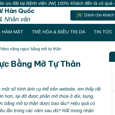
 tại Bệnh viện JW| 100% Khách đến là có quà - Làm đẹp
W Hàn Quốc
Dành cho khách
& Nhân văn
 HÀM MẶT
TRẺ HÓA & ĐIỀU TRỊ DA
TIN TỨC
Video nâng ngực bằng mỡ tự thân
ực Bằng Mỡ Tự Thân
ột số hình ảnh cụ thể trên website, em thấy rất
n hơn, lại đỡ được phần mỡ thừa ở đùi, bụng,
ực bằng mỡ tự thân được bao lâu? Hiệu quả có
hiều lần trong các năm sau đó? Rất mong nhận