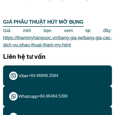
GIÁ PHẪU THUẬT HÚT MỠ BỤNG
Giá mời bạn xem tại đây:
https://thammyhanquoc.vn/bang-gia-jw/bang-gia-cac-
dich-vu-phau-thuat-tham-my.html
Liên hệ tư vấn
Viber
+84.96896.3584
Whatsapp
+84.96484.5399