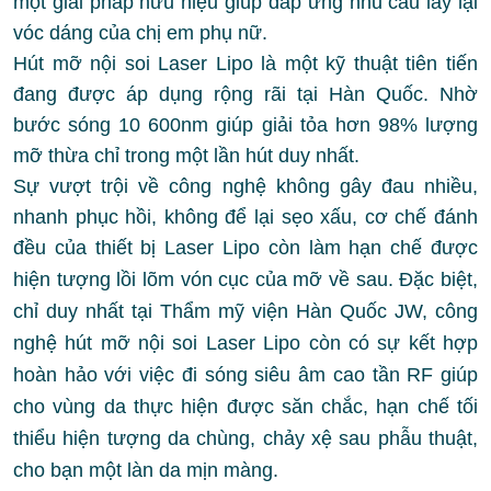
một giải pháp hữu hiệu giúp đáp ứng nhu cầu lấy lại
vóc dáng của chị em phụ nữ.
Hút mỡ nội soi Laser Lipo là một kỹ thuật tiên tiến
đang được áp dụng rộng rãi tại Hàn Quốc. Nhờ
bước sóng 10 600nm giúp giải tỏa hơn 98% lượng
mỡ thừa chỉ trong một lần hút duy nhất.
Sự vượt trội về công nghệ không gây đau nhiều,
nhanh phục hồi, không để lại sẹo xấu, cơ chế đánh
đều của thiết bị Laser Lipo còn làm hạn
chế được
hiện tượng lồi lõm vón cục của mỡ về sau. Đặc biệt,
chỉ duy nhất tại Thẩm mỹ viện Hàn Quốc JW, công
nghệ hút mỡ nội soi Laser Lipo còn có sự kết hợp
hoàn hảo với việc đi sóng siêu âm cao tần RF giúp
cho vùng da thực hiện được săn chắc, hạn chế tối
thiểu hiện tượng da chùng, chảy xệ sau phẫu thuật,
cho bạn một làn da mịn màng.