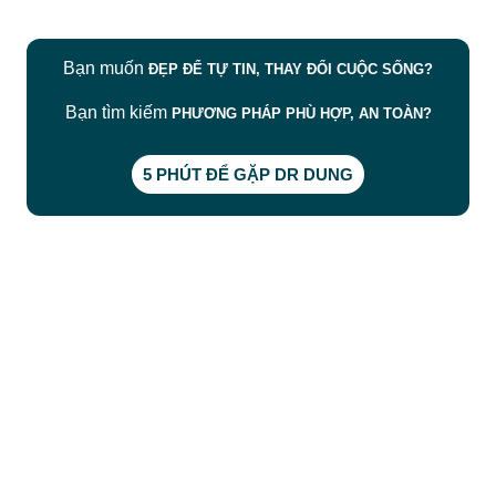
Bạn muốn
ĐẸP ĐỂ TỰ TIN, THAY ĐỔI CUỘC SỐNG?
Bạn tìm kiếm
PHƯƠNG PHÁP PHÙ HỢP, AN TOÀN?
5 PHÚT ĐỂ GẶP DR DUNG
CÔNG TY TNHH BỆNH VIỆN JW HÀN QUỐC
50 Tôn Thất Tùng, Phường Bến Thành, TP.HCM
0968681111
-
0964845399
-
0936105764
cskh.benhvienjw@gmail.com