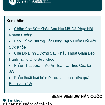
Zalo
+84.96868.1111
Xem thêm:
Chăm Sóc Sức Khỏe Sau Hút Mỡ Để Phục Hồi
Nhanh Chóng
Béo Phì và Những Tác Động Nguy Hiểm Đối Với
Sức Khỏe
Chế Độ Dinh Dưỡng Sau Phẫu Thuật Giảm Béo:
Hành Trang Cho Sức Khỏe
Phẫu Thuật Giảm Mỡ An Toàn và Hiệu Quả tại
JW
Phẫu thuật loại bỏ mỡ thừa an toàn, hiệu quả –
Bệnh viện JW
BỆNH VIỆN JW HÀN QUỐC
Từ khóa:
Bài viết này không có thẻ nào.