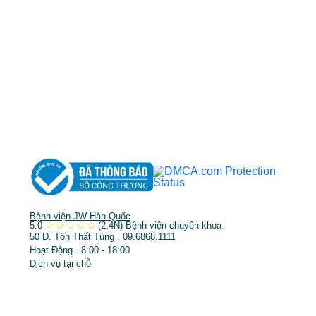
MST: 3602494834 do sở kế hoạch và đầu tư
TP.HCM cấp ngày 10/05/2011
DỊCH VỤ NỔI BẬT
➤
Phẫu thuật thẩm mỹ
➤
Răng hàm mặt
➤
Trẻ hóa & điều trị da
Bệnh viện JW Hàn Quốc
5.0
✩
✩
✩
✩
✩
(2,4N)
Bệnh viện chuyên khoa
50 Đ. Tôn Thất Tùng . 09.6868.1111
Hoạt Động . 8:00 - 18:00
Dịch vụ tại chỗ