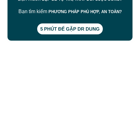
Bạn tìm kiếm
PHƯƠNG PHÁP PHÙ HỢP, AN TOÀN?
5 PHÚT ĐỂ GẶP DR DUNG
CÔNG TY TNHH BỆNH VIỆN JW HÀN QUỐC
50 Tôn Thất Tùng, Phường Bến Thành, TP.HCM
0968681111
-
0964845399
-
0936105764
cskh.benhvienjw@gmail.com
MST: 3602494834 do sở kế hoạch và đầu tư
TP.HCM cấp ngày 10/05/2011