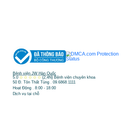
DỊCH VỤ NỔI BẬT
➤
Phẫu thuật thẩm mỹ
➤
Răng hàm mặt
➤
Trẻ hóa & điều trị da
Bệnh viện JW Hàn Quốc
5.0
✩
✩
✩
✩
✩
(2,4N)
Bệnh viện chuyên khoa
50 Đ. Tôn Thất Tùng . 09.6868.1111
Hoạt Động . 8:00 - 18:00
Dịch vụ tại chỗ