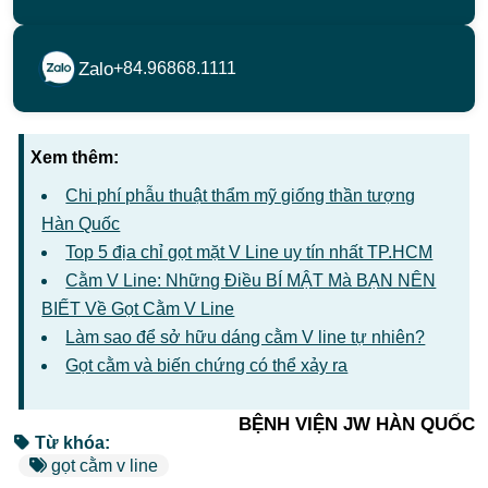
Zalo
+84.96868.1111
Xem thêm:
Chi phí phẫu thuật thẩm mỹ giống thần tượng
Hàn Quốc
Top 5 địa chỉ gọt mặt V Line uy tín nhất TP.HCM
Cằm V Line: Những Điều BÍ MẬT Mà BẠN NÊN
BIẾT Về Gọt Cằm V Line
Làm sao để sở hữu dáng cằm V line tự nhiên?
Gọt cằm và biến chứng có thể xảy ra
BỆNH VIỆN JW HÀN QUỐC
Từ khóa:
gọt cằm v line