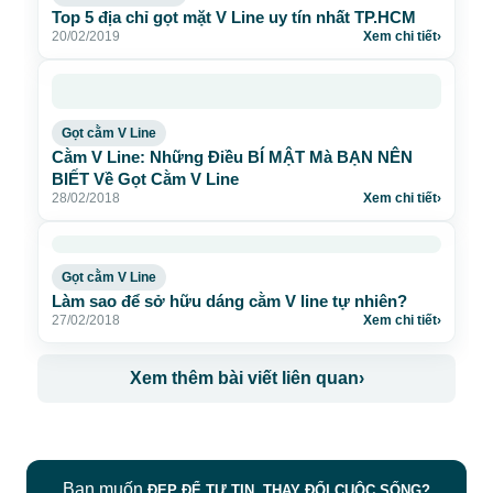
Top 5 địa chỉ gọt mặt V Line uy tín nhất TP.HCM
20/02/2019
Xem chi tiết
›
Gọt cằm V Line
Cằm V Line: Những Điều BÍ MẬT Mà BẠN NÊN
BIẾT Về Gọt Cằm V Line
28/02/2018
Xem chi tiết
›
Gọt cằm V Line
Làm sao để sở hữu dáng cằm V line tự nhiên?
27/02/2018
Xem chi tiết
›
Xem thêm bài viết liên quan
›
Bạn muốn
ĐẸP ĐỂ TỰ TIN, THAY ĐỔI CUỘC SỐNG?