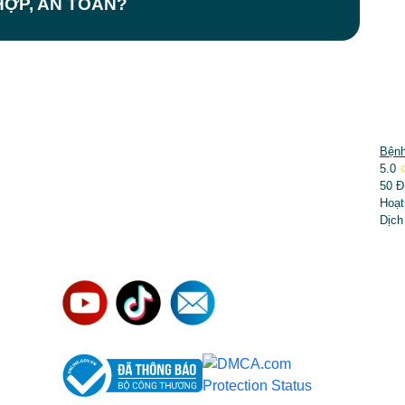
ỢP, AN TOÀN?
DỊCH VỤ NỔI BẬT
Bệnh
5.0
➤
Phẫu thuật thẩm mỹ
50 Đ
Hoạt
➤
Răng hàm mặt
Dịch
➤
Trẻ hóa & điều trị da