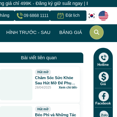
99K - Đăng ký giữ suất ngay | Bệnh viện JW Hàn Quốc 
 hàng
Đặt lịch
09 6868 1111
HÌNH TRƯỚC - SAU
BẢNG GIÁ
Bài viết liên quan
Hotline
Hút mỡ
Chăm Sóc Sức Khỏe
Sau Hút Mỡ Để Phục
Giá
28/04/2025
Xem chi tiết
›
Hồi Nhanh Chóng
Facebook
Hút mỡ
Béo Phì và Những Tác