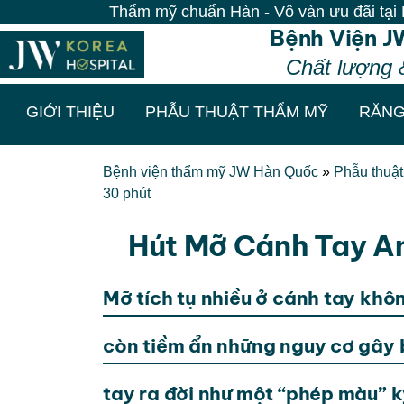
Thẩm mỹ chuẩn Hàn - Vô vàn ưu đãi tại Bệnh viện 
Bệnh Viện J
Chất lượng 
GIỚI THIỆU
PHẪU THUẬT THẨM MỸ
RĂNG
Bệnh viện thẩm mỹ JW Hàn Quốc
»
Phẫu thuậ
30 phút
Hút Mỡ Cánh Tay An
Mỡ tích tụ nhiều ở cánh tay kh
còn tiềm ẩn những nguy cơ gây
tay ra đời như một “phép màu” k