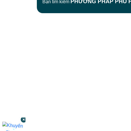
PHƯƠNG PHÁP PHÙ H
Bạn tìm kiếm
CÔNG TY TNHH BỆNH VIỆN JW HÀN
QUỐC
50 Tôn Thất Tùng, Phường Bến Thành,
TP.HCM
0968681111
-
0964845399
-
0936105764
cskh.benhvienjw@gmail.com
MST: 3602494834 do sở kế hoạch và đầu tư
TP.HCM cấp ngày 10/05/2011