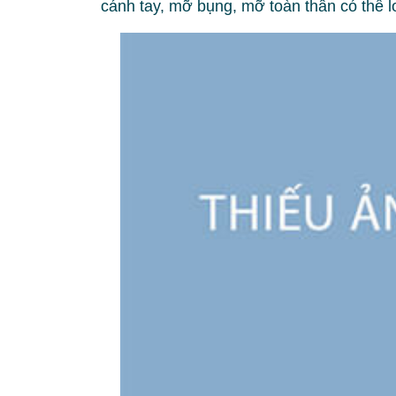
cánh tay, mỡ bụng, mỡ toàn thân có thể 