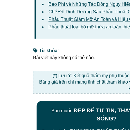
Béo Phì và Những Tác Động Nguy Hiể
Chế Độ Dinh Dưỡng Sau Phẫu Thuật 
Phẫu Thuật Giảm Mỡ An Toàn và Hiệu 
Phẫu thuật loại bỏ mỡ thừa an toàn, h
Từ khóa:
Bài viết này không có thẻ nào.
(*) Lưu Ý: Kết quả thẩm mỹ phụ thuộ
Bảng giá trên chỉ mang tính chất tham khảo
ĐẸP ĐỂ TỰ TIN, TH
Bạn muốn
SỐNG?