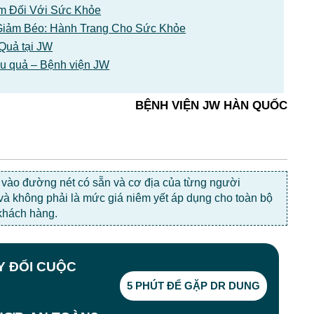
m Đối Với Sức Khỏe
Giảm Béo: Hành Trang Cho Sức Khỏe
Quả tại JW
iệu quả – Bệnh viện JW
BỆNH VIỆN JW HÀN QUỐC
c vào đường nét có sẵn và cơ địa của từng người
 và không phải là mức giá niêm yết áp dụng cho toàn bộ
khách hàng.
AY ĐỔI CUỘC
5 PHÚT ĐỂ GẶP DR DUNG