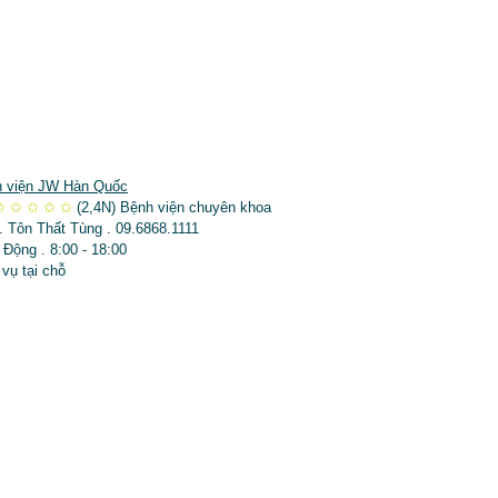
 viện JW Hàn Quốc
✩
✩
✩
✩
✩
(2,4N)
Bệnh viện chuyên khoa
. Tôn Thất Tùng . 09.6868.1111
 Động . 8:00 - 18:00
 vụ tại chỗ