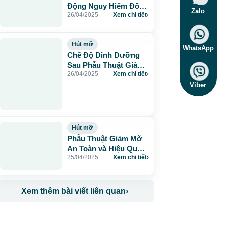
Động Nguy Hiểm Đối
Zalo
26/04/2025
Xem chi tiết
›
Với Sức Khỏe
Hút mỡ
WhatsApp
Chế Độ Dinh Dưỡng
Sau Phẫu Thuật Giảm
26/04/2025
Xem chi tiết
›
Béo: Hành Trang Cho
Sức Khỏe
Viber
Hút mỡ
Phẫu Thuật Giảm Mỡ
An Toàn và Hiệu Quả
25/04/2025
Xem chi tiết
›
tại JW
Xem thêm bài viết liên quan
›