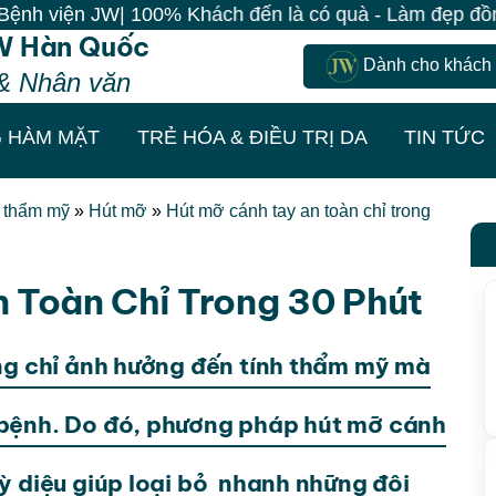
JW| 100% Khách đến là có quà - Làm đẹp đồng giá chỉ 4
W Hàn Quốc
Dành cho khách
& Nhân văn
 HÀM MẶT
TRẺ HÓA & ĐIỀU TRỊ DA
TIN TỨC
t thẩm mỹ
»
Hút mỡ
»
Hút mỡ cánh tay an toàn chỉ trong
 Toàn Chỉ Trong 30 Phút
ông chỉ ảnh hưởng đến tính thẩm mỹ mà
 bệnh. Do đó, phương pháp hút mỡ cánh
ỳ diệu giúp loại bỏ nhanh những đôi