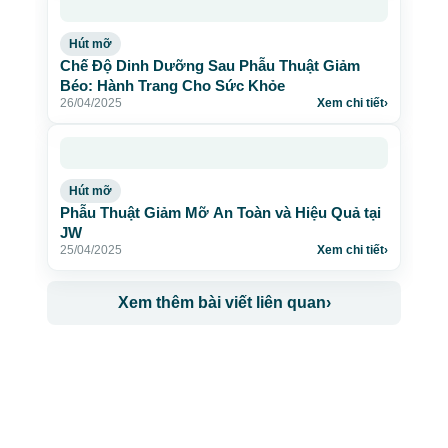
Hút mỡ
Chế Độ Dinh Dưỡng Sau Phẫu Thuật Giảm
Béo: Hành Trang Cho Sức Khỏe
26/04/2025
Xem chi tiết
›
Hút mỡ
Phẫu Thuật Giảm Mỡ An Toàn và Hiệu Quả tại
JW
25/04/2025
Xem chi tiết
›
Xem thêm bài viết liên quan
›
CÔNG TY TNHH BỆNH VIỆN JW HÀN QUỐC
50 Tôn Thất Tùng, Phường Bến Thành, TP.HCM