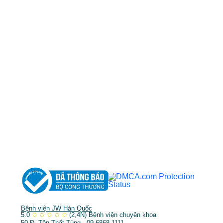
0968681111
-
0964845399
-
0936105764
cskh.benhvienjw@gmail.com
MST: 3602494834 do sở kế hoạch và đầu tư
TP.HCM cấp ngày 10/05/2011
DỊCH VỤ NỔI BẬT
➤
Phẫu thuật thẩm mỹ
➤
Răng hàm mặt
➤
Trẻ hóa & điều trị da
Bệnh viện JW Hàn Quốc
5.0
✩
✩
✩
✩
✩
(2,4N)
Bệnh viện chuyên khoa
50 Đ. Tôn Thất Tùng . 09.6868.1111