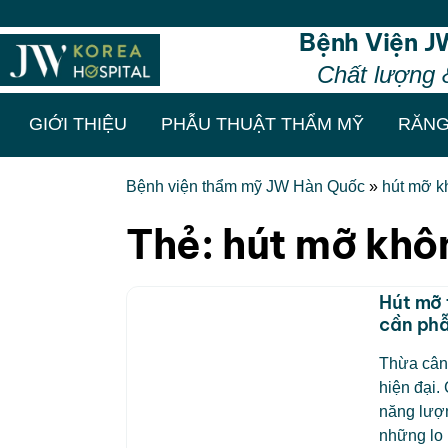
Bệnh Viện J
Chất lượng 
GIỚI THIỆU
PHẪU THUẬT THẨM MỸ
RĂNG
Bệnh viện thẩm mỹ JW Hàn Quốc
»
hút mỡ k
Thẻ:
hút mỡ khô
Hút mỡ 
cần phẫ
Thừa cân,
hiện đại.
năng lượn
những lo 