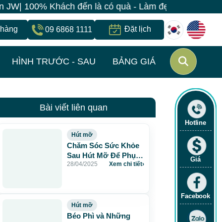
| 100% Khách đến là có quà - Làm đẹp đồng giá chỉ 499
 hàng
Đặt lịch
09 6868 1111
HÌNH TRƯỚC - SAU
BẢNG GIÁ
Bài viết liên quan
Hotline
Hút mỡ
Chăm Sóc Sức Khỏe
Sau Hút Mỡ Để Phục
Giá
28/04/2025
Xem chi tiết
›
Hồi Nhanh Chóng
Facebook
Hút mỡ
Béo Phì và Những