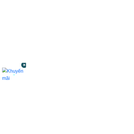
CÔNG TY TNHH BỆNH VIỆN JW HÀN
QUỐC
50 Tôn Thất Tùng, Phường Bến Thành,
TP.HCM
0968681111
-
0964845399
-
0936105764
cskh.benhvienjw@gmail.com
MST: 3602494834 do sở kế hoạch và đầu tư
TP.HCM cấp ngày 10/05/2011