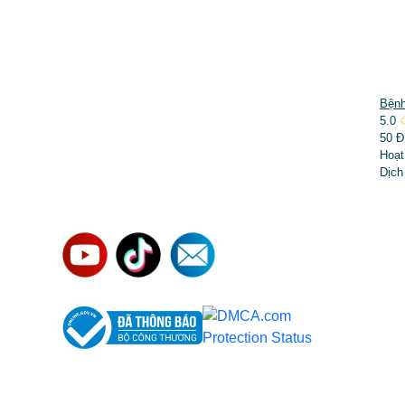
DỊCH VỤ NỔI BẬT
Bệnh
5.0
➤
Phẫu thuật thẩm mỹ
50 Đ
Hoạt
➤
Răng hàm mặt
Dịch
➤
Trẻ hóa & điều trị da