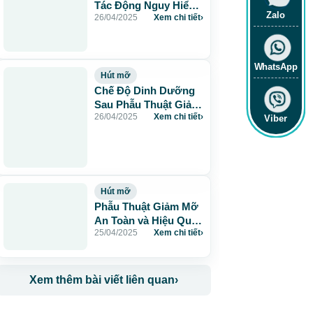
Tác Động Nguy Hiểm
Zalo
26/04/2025
Xem chi tiết
›
Đối Với Sức Khỏe
WhatsApp
Hút mỡ
Chế Độ Dinh Dưỡng
Sau Phẫu Thuật Giảm
26/04/2025
Xem chi tiết
›
Béo: Hành Trang Cho
Viber
Sức Khỏe
Hút mỡ
Phẫu Thuật Giảm Mỡ
An Toàn và Hiệu Quả
25/04/2025
Xem chi tiết
›
tại JW
Xem thêm bài viết liên quan
›