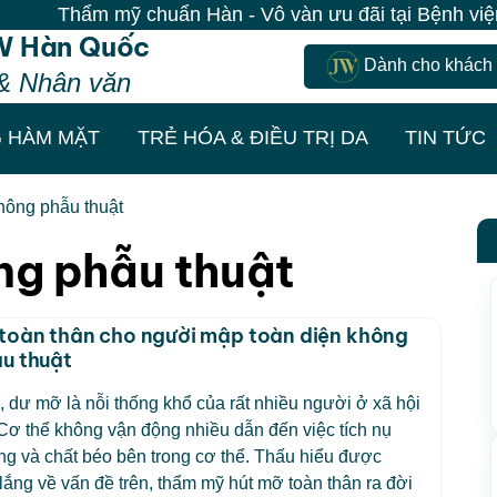
Thẩm mỹ chuẩn Hàn - Vô vàn ưu đãi tại Bệnh viện JW
W Hàn Quốc
Dành cho khách
& Nhân văn
 HÀM MẶT
TRẺ HÓA & ĐIỀU TRỊ DA
TIN TỨC
hông phẫu thuật
ng phẫu thuật
toàn thân cho người mập toàn diện không
u thuật
 dư mỡ là nỗi thống khổ của rất nhiều người ở xã hội
 Cơ thể không vận động nhiều dẫn đến việc tích nụ
g và chất béo bên trong cơ thể. Thấu hiểu được
lắng về vấn đề trên, thẩm mỹ hút mỡ toàn thân ra đời