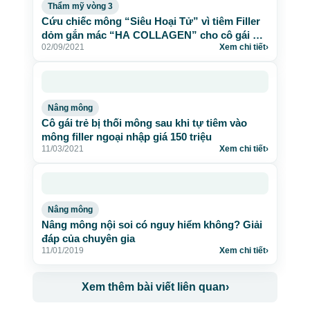
Thẩm mỹ vòng 3
Cứu chiếc mông “Siêu Hoại Tử” vì tiêm Filler
dỏm gắn mác “HA COLLAGEN” cho cô gái Sài
02/09/2021
Xem chi tiết
›
Gòn thời “Ai ở đâu, ở đó”
Nâng mông
Cô gái trẻ bị thối mông sau khi tự tiêm vào
mông filler ngoại nhập giá 150 triệu
11/03/2021
Xem chi tiết
›
Nâng mông
Nâng mông nội soi có nguy hiểm không? Giải
đáp của chuyên gia
11/01/2019
Xem chi tiết
›
Xem thêm bài viết liên quan
›