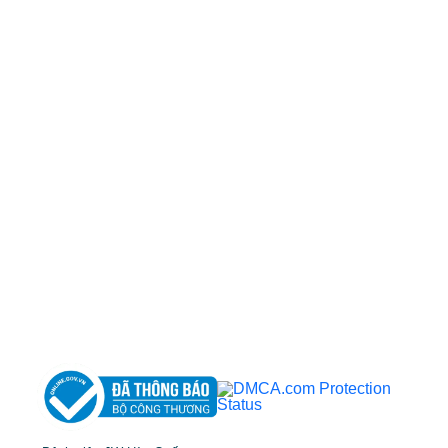
CÔNG TY TNHH BỆNH VIỆN JW HÀN QUỐC
50 Tôn Thất Tùng, Phường Bến Thành, TP.HCM
0968681111
-
0964845399
-
0936105764
cskh.benhvienjw@gmail.com
MST: 3602494834 do sở kế hoạch và đầu tư
TP.HCM cấp ngày 10/05/2011
DỊCH VỤ NỔI BẬT
➤
Phẫu thuật thẩm mỹ
➤
Răng hàm mặt
➤
Trẻ hóa & điều trị da