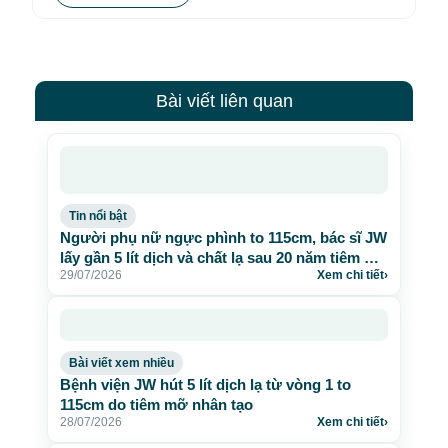
Bài viết liên quan
Tin nổi bật
Người phụ nữ ngực phình to 115cm, bác sĩ JW
lấy gần 5 lít dịch và chất lạ sau 20 năm tiêm mỡ
29/07/2026
Xem chi tiết
›
nhân tạo
Bài viết xem nhiều
Bệnh viện JW hút 5 lít dịch lạ từ vòng 1 to
115cm do tiêm mỡ nhân tạo
28/07/2026
Xem chi tiết
›