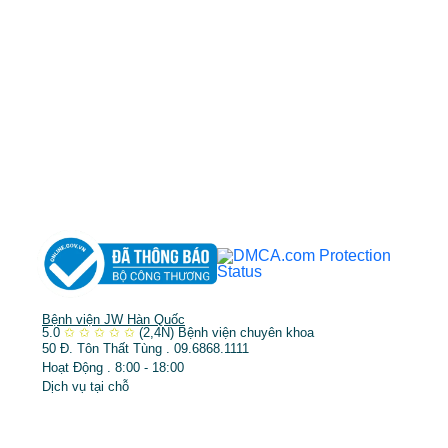
MST: 3602494834 do sở kế hoạch và đầu tư
TP.HCM cấp ngày 10/05/2011
DỊCH VỤ NỔI BẬT
➤
Phẫu thuật thẩm mỹ
➤
Răng hàm mặt
➤
Trẻ hóa & điều trị da
Bệnh viện JW Hàn Quốc
5.0
✩
✩
✩
✩
✩
(2,4N)
Bệnh viện chuyên khoa
50 Đ. Tôn Thất Tùng . 09.6868.1111
Hoạt Động . 8:00 - 18:00
Dịch vụ tại chỗ