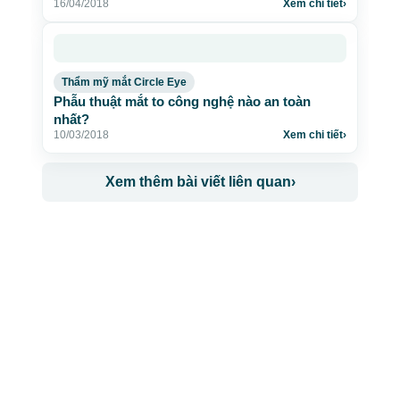
16/04/2018
Xem chi tiết
›
Thẩm mỹ mắt Circle Eye
Phẫu thuật mắt to công nghệ nào an toàn
nhất?
10/03/2018
Xem chi tiết
›
Xem thêm bài viết liên quan
›
CÔNG TY TNHH BỆNH VIỆN JW HÀN QUỐC
50 Tôn Thất Tùng, Phường Bến Thành, TP.HCM
0968681111
-
0964845399
-
0936105764
cskh.benhvienjw@gmail.com