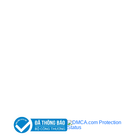
CÔNG TY TNHH BỆNH VIỆN JW HÀN QUỐC
50 Tôn Thất Tùng, Phường Bến Thành, TP.HCM
0968681111
-
0964845399
-
0936105764
cskh.benhvienjw@gmail.com
MST: 3602494834 do sở kế hoạch và đầu tư
TP.HCM cấp ngày 10/05/2011
DỊCH VỤ NỔI BẬT
➤
Phẫu thuật thẩm mỹ
➤
Răng hàm mặt
➤
Trẻ hóa & điều trị da