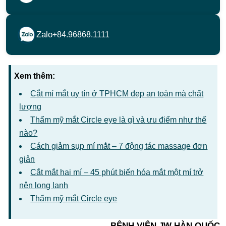
Zalo
+84.96868.1111
Xem thêm:
Cắt mí mắt uy tín ở TPHCM đẹp an toàn mà chất
lượng
Thẩm mỹ mắt Circle eye là gì và ưu điểm như thế
nào?
Cách giảm sụp mí mắt – 7 động tác massage đơn
giản
Cắt mắt hai mí – 45 phút biến hóa mắt một mí trở
nên long lanh
Thẩm mỹ mắt Circle eye
BỆNH VIỆN JW HÀN QUỐC