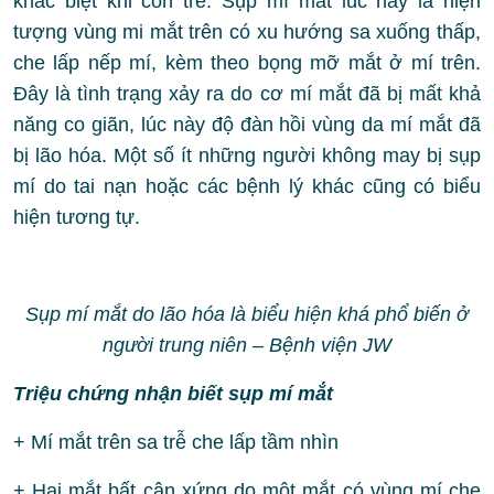
khác biệt khi còn trẻ. Sụp mí mắt lúc này là hiện
tượng vùng mi mắt trên có xu hướng sa xuống thấp,
che lấp nếp mí, kèm theo bọng mỡ mắt ở mí trên.
Đây là tình trạng xảy ra do cơ mí mắt đã bị mất khả
năng co giãn, lúc này độ đàn hồi vùng da mí mắt đã
bị lão hóa. Một số ít những người không may bị sụp
mí do tai nạn hoặc các bệnh lý khác cũng có biểu
hiện tương tự.
Sụp mí mắt do lão hóa là biểu hiện khá phổ biến ở
người trung niên – Bệnh viện JW
Triệu chứng nhận biết sụp mí mắt
+ Mí mắt trên sa trễ che lấp tầm nhìn
+ Hai mắt bất cân xứng do một mắt có vùng mí che