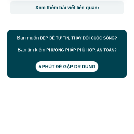
Xem thêm bài viết liên quan
›
Bạn muốn
ĐẸP ĐỂ TỰ TIN, THAY ĐỔI CUỘC SỐNG?
Bạn tìm kiếm
PHƯƠNG PHÁP PHÙ HỢP, AN TOÀN?
5 PHÚT ĐỂ GẶP DR DUNG
CÔNG TY TNHH BỆNH VIỆN JW HÀN QUỐC
50 Tôn Thất Tùng, Phường Bến Thành, TP.HCM
0968681111
-
0964845399
-
0936105764