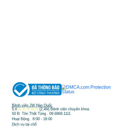
cskh.benhvienjw@gmail.com
MST: 3602494834 do sở kế hoạch và đầu tư
TP.HCM cấp ngày 10/05/2011
DỊCH VỤ NỔI BẬT
➤
Phẫu thuật thẩm mỹ
➤
Răng hàm mặt
➤
Trẻ hóa & điều trị da
Bệnh viện JW Hàn Quốc
5.0
✩
✩
✩
✩
✩
(2,4N)
Bệnh viện chuyên khoa
50 Đ. Tôn Thất Tùng . 09.6868.1111
Hoạt Động . 8:00 - 18:00
Dịch vụ tại chỗ