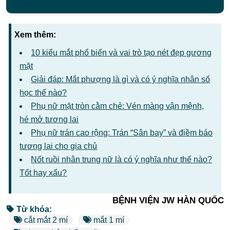
Xem thêm:
10 kiểu mắt phổ biến và vai trò tạo nét đẹp gương
mặt
Giải đáp: Mắt phượng là gì và có ý nghĩa nhân số
học thế nào?
Phụ nữ mặt tròn cằm chẻ: Vén màng vận mệnh,
hé mở tương lai
Phụ nữ trán cao rộng: Trán “Sân bay” và điềm báo
tương lai cho gia chủ
Nốt ruồi nhân trung nữ là có ý nghĩa như thế nào?
Tốt hay xấu?
BỆNH VIỆN JW HÀN QUỐC
Từ khóa:
cắt mắt 2 mí
mắt 1 mí