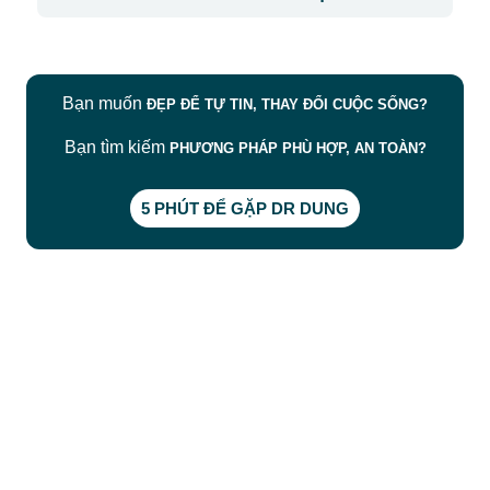
Bạn muốn
ĐẸP ĐỂ TỰ TIN, THAY ĐỔI CUỘC SỐNG?
Bạn tìm kiếm
PHƯƠNG PHÁP PHÙ HỢP, AN TOÀN?
5 PHÚT ĐỂ GẶP DR DUNG
CÔNG TY TNHH BỆNH VIỆN JW HÀN QUỐC
50 Tôn Thất Tùng, Phường Bến Thành, TP.HCM
0968681111
-
0964845399
-
0936105764
cskh.benhvienjw@gmail.com