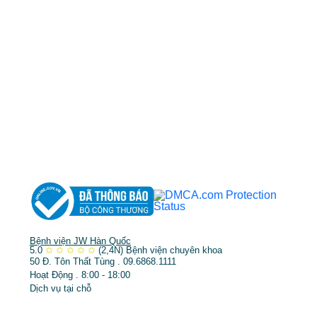
MST: 3602494834 do sở kế hoạch và đầu tư
TP.HCM cấp ngày 10/05/2011
DỊCH VỤ NỔI BẬT
➤
Phẫu thuật thẩm mỹ
➤
Răng hàm mặt
➤
Trẻ hóa & điều trị da
Bệnh viện JW Hàn Quốc
5.0
✩
✩
✩
✩
✩
(2,4N)
Bệnh viện chuyên khoa
50 Đ. Tôn Thất Tùng . 09.6868.1111
Hoạt Động . 8:00 - 18:00
Dịch vụ tại chỗ