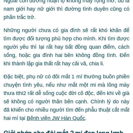
Ngoài con đường hoạn lộ không mấy rộng mở, dù là
nam giới hay nữ giới thì đường tình duyên cũng có
phần trắc trở.
Những người chưa có gia đình sẽ rất khó khăn để
tìm được đối tượng phù hợp cho mình. Khi tìm được
người yêu thì lại rất hay bất đồng quan điểm, cách
sống, hoặc gia đình hai bên không đồng tình. Đến
khi thành lập gia thất rất hay cãi vã, chia li.
Đặc biệt, phụ nữ có đôi mắt 1 mí thường buồn phiền
chuyện tình yêu, nếu như mắt một mi mà lông mày
thưa tthi2 rất dễ sống cuộc đời cô độc, đến khi về già
sẽ không có người thân bên cạnh. Chính lý do này
đã khiến cho nhiều người tìm đến phẫu thuật cắt mắt
hai mí tại
Bệnh viện JW Hàn Quốc
.
Giải pháp cho đôi mắt 2 mí đẹp long lanh