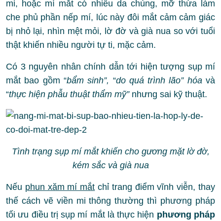
mi, hoặc mí mắt có nhiều da chùng, mỡ thừa làm
che phủ phần nếp mí, lúc này đôi mắt cảm cảm giác
bị nhỏ lại, nhìn mệt mỏi, lờ đờ và già nua so với tuổi
thật khiến nhiều người tự ti, mặc cảm.
Có 3 nguyên nhân chính dẫn tới hiện tượng sụp mí
mắt bao gồm “
bẩm sinh”,
“
do quá trình lão” hóa
và
“
thực hiện phẫu thuật thẩm mỹ”
nhưng sai kỹ thuật.
Tình trạng sụp mí mắt khiến cho gương mặt lờ đờ,
kém sắc và già nua
Nếu
phun xăm mí mắt
chỉ trang điểm vĩnh viễn, thay
thế cách vẽ viền mi thông thường thì phương pháp
tối ưu điều trị sụp mí mắt là thực hiện
phương pháp