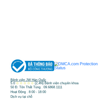
MST: 3602494834 do sở kế hoạch và đầu tư
TP.HCM cấp ngày 10/05/2011
DỊCH VỤ NỔI BẬT
➤
Phẫu thuật thẩm mỹ
➤
Răng hàm mặt
➤
Trẻ hóa & điều trị da
Bệnh viện JW Hàn Quốc
5.0
✩
✩
✩
✩
✩
(2,4N)
Bệnh viện chuyên khoa
50 Đ. Tôn Thất Tùng . 09.6868.1111
Hoạt Động . 8:00 - 18:00
Dịch vụ tại chỗ