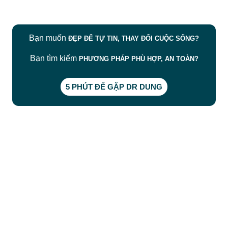
Bạn muốn
ĐẸP ĐỂ TỰ TIN, THAY ĐỔI CUỘC SỐNG?
Bạn tìm kiếm
PHƯƠNG PHÁP PHÙ HỢP, AN TOÀN?
5 PHÚT ĐỂ GẶP DR DUNG
CÔNG TY TNHH BỆNH VIỆN JW HÀN QUỐC
50 Tôn Thất Tùng, Phường Bến Thành, TP.HCM
0968681111
-
0964845399
-
0936105764
cskh.benhvienjw@gmail.com