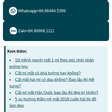
Whatsapp
+84.96484.5399
Zalo
+84.96868.1111
Xem thêm:
Số mệnh người mắt 1 mí theo góc nhìn nhân
tướng học
Cắt mí mắt có phá tướng hay không?
Cắt mắt hai mí có đau không? Bao lâu thì hết
sưng?
Cắt mí mắt Hàn Quốc bao lâu thì đẹp tự nhiên?
5 xu hướng thẩm mỹ mắt 2018 cuốn hút tín đồ
làm đẹp